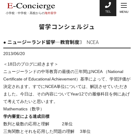
TEL
MENU
小学校・中学校・高校からの
海外留学
留学コンシェルジュ
● ニュージーランド留学―教育制度3 NCEA
2013/06/20
＜18日のブログに続きます＞
ニュージーランドの中等教育の最後の三年間はNCEA （National
Certificate of Educational Achievement）基準によって、学習評価が
決定されます。すでにNCEA単位については、解説させていただき
ました。今日は、その内容についてYear12での履修科目を例にあげ
て考えてみたいと思います。
Mathematics（数学）
学内審査による達成目標
数列と級数の応用と理解 2単位
三角関数とそれを応用した問題の理解 3単位