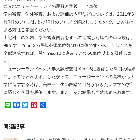
観光地ニュージーランドの理解と実践 4単位
学内審査、学外審査、および評価の内容などについては、
2011年6
月9日のブログ
および
10日のブログ
で解説しましたので、ご興味の
ある方はご参照ください。
上記科目の学内、学外審査内容をすべて達成した場合の単位数は、
98です。Year12の最低必須単位数は60単位ですから、もしこれを
全部達成すれば、翌年Year13に進みそこで60単位以上を履修しま
す。
ニュージーランドへの大学入試審査はYear13に履修した科目の結果
によって行われます。したがって、ニュージーランドの高校から大
学に進学する時は、高校三年生の段階で自分が行きたい大学の学部
に応じた科目を履修します。また、その結果も当然求められます。
Line
Facebook
Twitter
Pinterest
共
有
関連記事
「子どもから連絡が来ない…」それは心配すべきこと？留