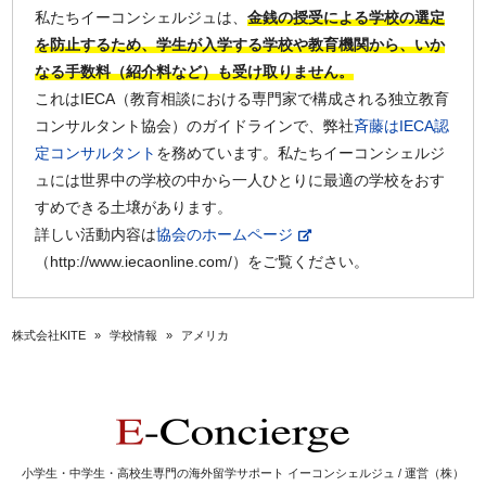
私たちイーコンシェルジュは、
金銭の授受による学校の選定
を防止するため、学生が入学する学校や教育機関から、いか
なる手数料（紹介料など）も受け取りません。
これはIECA（教育相談における専門家で構成される独立教育
コンサルタント協会）のガイドラインで、弊社
斉藤はIECA認
定コンサルタント
を務めています。私たちイーコンシェルジ
ュには世界中の学校の中から一人ひとりに最適の学校をおす
すめできる土壌があります。
詳しい活動内容は
協会のホームページ
（http://www.iecaonline.com/）をご覧ください。
株式会社KITE
»
学校情報
»
アメリカ
小学生・中学生・高校生専門の海外留学サポート イーコンシェルジュ / 運営（株）