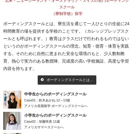
北米・ニュージーランド・オーストラリア・スイスの
名門ボーディング
スクール
（寮制学校）留学
ボーディングスクールとは、寮生活を通じて一人ひとりの生徒に24
時間教育の場を提供する学校のことです。（カレッジプレップスク
ールとも呼ばれます。）教育はクラスだけで行われるものではない
というのがボーディングスクールの理念。知育・徳育・体育を実践
する。そのために自然に恵まれた安全な環境のもと、少人数制教
育、熱心で実力のある教授陣、完成度の高い学校施設、高度な学習
内容を持ちます。
ボーディングスクールとは…
中学生からのボーディングスクール
Case01：鈴木あかね 12～13歳
アメリカ長期留学 ボーディングスクールへ
小学生からのボーディングスクール
Case02：加藤咲喜 11歳
アメリカサマースクールへ