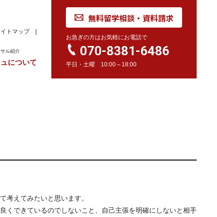
無料留学相談・資料請求
サイトマップ
お急ぎの方はお気軽にお電話で
070-8381-6486
ンサル紹介
ジュについて
平日・土曜 10:00～18:00
れ
学校訪問同行サービス
留学 Movie
カナダ
オーストラリア
留学情報
学校情報
留学情報
学校情報
スイス
留学情報
学校情報
て考えてみたいと思います。
良くできているのでしないこと、自己主張を明確にしないと相手