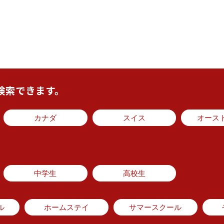
検索できます。
カナダ
スイス
オース
中学生
高校生
ル
ホームステイ
サマースクール