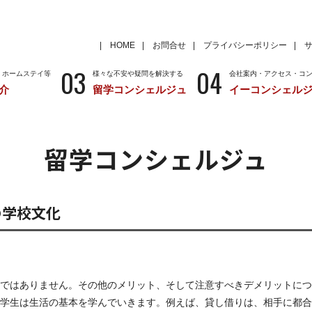
HOME
お問合せ
プライバシーポリシー
03
04
・ホームステイ等
様々な不安や疑問を解決する
会社案内・アクセス・コ
介
留学コンシェルジュ
イーコンシェル
学
いろいろな海外留学先
～国から留学先を考える
特徴
留学サポートの種類と料金
留学サポートの流
留学コンシェルジュ
クール
アメリカ
留学情報
学校情報
ニュージーランド
留学情報
学校情報
の学校文化
ではありません。その他のメリット、そして注意すべきデメリットにつ
学生は生活の基本を学んでいきます。例えば、貸し借りは、相手に都合