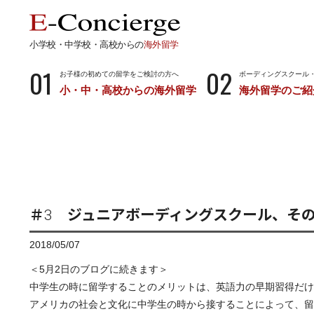
小学校・中学校・高校からの
海外留学
01
02
お子様の初めての留学をご検討の方へ
ボーディングスクール
小・中・高校からの海外留学
海外留学のご紹
長期留学
短期留
小学校・中学校・高校からの留学
留学サポートの
ボーディングスクールとは…
サマース
小学生からのボーディングスクール
中学生からのボーディングスクール
＃3 ジュニアボーディングスクール、そ
高校生からのボーディングスクール
2018/05/07
＜5月2日のブログに続きます＞
中学生の時に留学することのメリットは、英語力の早期習得だけ
アメリカの社会と文化に中学生の時から接することによって、留