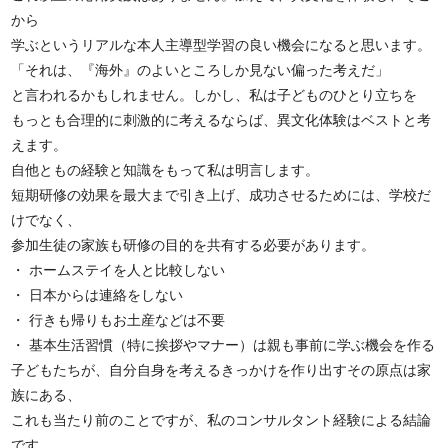
から
学ぶというリアルな本人主導型学習の良い機会になると思います。
「それは、『海外』のよいところしか見ない偏った考えだ」
と言われるかもしれません。しかし、私は子どものひとり立ちを
もっとも合理的に刺激的に考えるならば、異文化体験はベストと考
えます。
自他ともの経験と知識をもって私は明言します。
短期研修の効果を最大まで引き上げ、成功させるためには、学校だ
けでなく、
参加生徒の家族も研修の目的を共有する必要があります。
・ ホームステイを人と比較しない
・ 日本からは連絡をしない
・ 行きも帰りもお土産などは不要
・ 基本生活習慣（特に挨拶やマナー）は親も事前に学ぶ機会を作る
子どもたちが、自分自身を考えるきっかけを作り出すその原点は家
族にある、
これも当たり前のことですが、私のコンサルタント経験による結論
です。