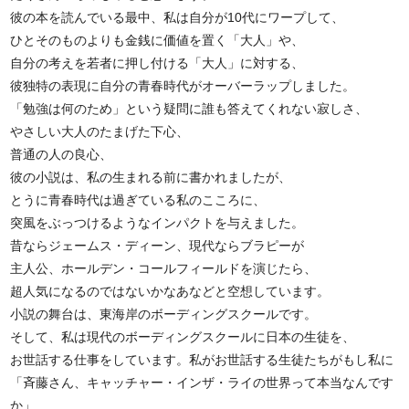
彼の本を読んでいる最中、私は自分が10代にワープして、
ひとそのものよりも金銭に価値を置く「大人」や、
自分の考えを若者に押し付ける「大人」に対する、
彼独特の表現に自分の青春時代がオーバーラップしました。
「勉強は何のため」という疑問に誰も答えてくれない寂しさ、
やさしい大人のたまげた下心、
普通の人の良心、
彼の小説は、私の生まれる前に書かれましたが、
とうに青春時代は過ぎている私のこころに、
突風をぶっつけるようなインパクトを与えました。
昔ならジェームス・ディーン、現代ならブラピーが
主人公、ホールデン・コールフィールドを演じたら、
超人気になるのではないかなあなどと空想しています。
小説の舞台は、東海岸のボーディングスクールです。
そして、私は現代のボーディングスクールに日本の生徒を、
お世話する仕事をしています。私がお世話する生徒たちがもし私に
「斉藤さん、キャッチャー・インザ・ライの世界って本当なんです
か」