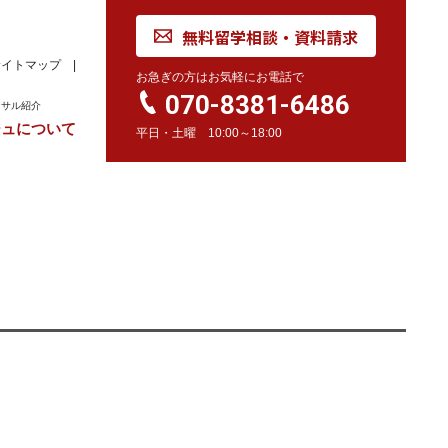
無料留学相談・資料請求
サイトマップ
お急ぎの方はお気軽にお電話で
070-8381-6486
ンサル紹介
ジュについて
平日・土曜 10:00～18:00
れ
学校訪問同行サービス
留学 Movie
カナダ
オーストラリア
留学情報
学校情報
留学情報
学校情報
スイス
留学情報
学校情報