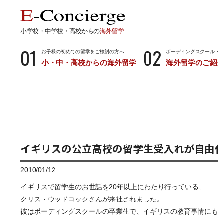
小学校・中学校・高校からの
海外留学
01
02
お子様の初めての留学をご検討の方へ
ボーディングスクール
小・中・高校からの海外留学
海外留学のご紹
長期留学
短期留
小学校・中学校・高校からの留学
留学サポートの
ボーディングスクールとは…
サマース
小学生からのボーディングスクール
中学生からのボーディングスクール
イギリスの公立高校の留学生受入れが自由
高校生からのボーディングスクール
2010/01/12
イギリスで留学生のお世話を20年以上にわたり行っている、
クリス・ウッドコックさんが来社されました。
彼はボーディングスクールの卒業生で、イギリスの教育事情にも