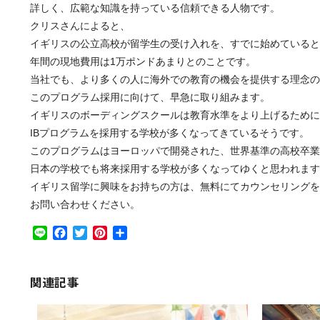
詳しく、広範な知識を持っている信頼できる人物です。
クリスさんによると、
イギリスの公立高校が留学生の受け入れを、すでに始めていると
年間の現地費用は1万ポンドあまりとのことです。
当社でも、より多くの人に海外での教育の機会を提供する理念の
このプログラム採用に向けて、早急に取り組みます。
イギリスのボーディングスクールは教育水準をより上げるために
IBプログラムを採用する学校が多くなってきているそうです。
このプログラムはヨーロッパで開発された、世界基準の高校卒業
日本の学校でも将来採用する学校が多くなってゆくと思われます
イギリス留学に興味をお持ちの方は、無料にてカウンセリングを
お問い合わせください。
Line
Facebook
Twitter
Pinterest
共
有
関連記事