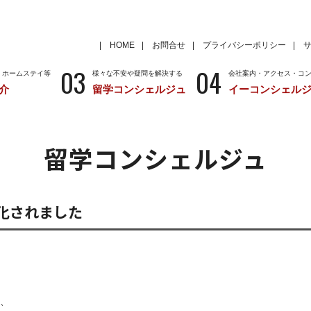
HOME
お問合せ
プライバシーポリシー
03
04
・ホームステイ等
様々な不安や疑問を解決する
会社案内・アクセス・コ
介
留学コンシェルジュ
イーコンシェル
学
いろいろな海外留学先
～国から留学先を考える
特徴
留学サポートの種類と料金
留学サポートの流
留学コンシェルジュ
クール
アメリカ
留学情報
学校情報
ニュージーランド
留学情報
学校情報
化されました
、