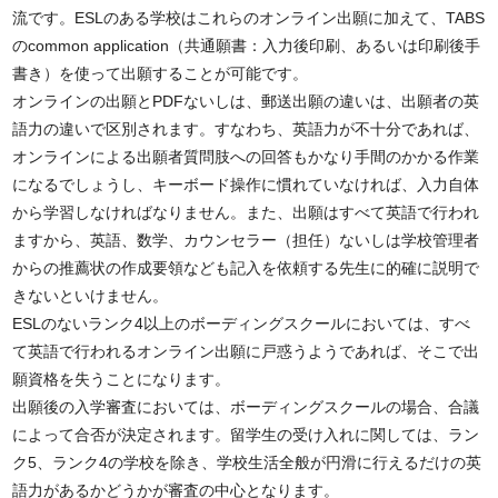
流です。ESLのある学校はこれらのオンライン出願に加えて、TABS
のcommon application（共通願書：入力後印刷、あるいは印刷後手
書き）を使って出願することが可能です。
オンラインの出願とPDFないしは、郵送出願の違いは、出願者の英
語力の違いで区別されます。すなわち、英語力が不十分であれば、
オンラインによる出願者質問肢への回答もかなり手間のかかる作業
になるでしょうし、キーボード操作に慣れていなければ、入力自体
から学習しなければなりません。また、出願はすべて英語で行われ
ますから、英語、数学、カウンセラー（担任）ないしは学校管理者
からの推薦状の作成要領なども記入を依頼する先生に的確に説明で
きないといけません。
ESLのないランク4以上のボーディングスクールにおいては、すべ
て英語で行われるオンライン出願に戸惑うようであれば、そこで出
願資格を失うことになります。
出願後の入学審査においては、ボーディングスクールの場合、合議
によって合否が決定されます。留学生の受け入れに関しては、ラン
ク5、ランク4の学校を除き、学校生活全般が円滑に行えるだけの英
語力があるかどうかが審査の中心となります。