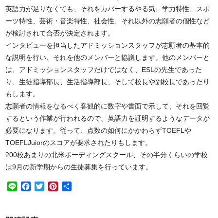
英語力が足りなくても、それをカバーするやる気、学力特性、スポ
ーツ特性、芸術・音楽特性、社会性、それ以外の志願者の個性など
が検討されて合否が決定されます。
インタビューを担当したアドミッションスタッフが志願者の基本的
な説明を行い、それを他のメンバーと協議します。他のメンバーと
は、アドミッションスタッフだけではなく、ESLの先生であった
り、生徒指導部長、生活指導部長、そして校長や副校長であったり
もします。
志願者の情報をなるべく客観的に数字や書面で示して、それを回覧
するという作業が行われるので、英語力を証明するようなデータが
必要になります。従って、点数の如何にかかわらずTOEFLや
TOEFLJuiorのスコアが要求されたりもします。
200校あまりの北米ボーディングスクール、その半分くらいの学校
は9月の新学期からの生徒募集を行っています。
Line
Facebook
Twitter
Pinterest
共
有