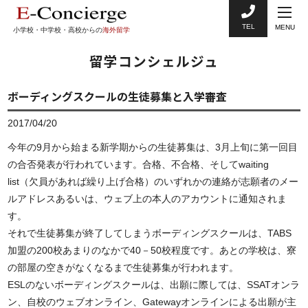
TEL
MENU
小学校・中学校・高校からの
海外留学
留学コンシェルジュ
ボーディングスクールの生徒募集と入学審査
2017/04/20
今年の9月から始まる新学期からの生徒募集は、3月上旬に第一回目
の合否発表が行われています。合格、不合格、そしてwaiting
list（欠員があれば繰り上げ合格）のいずれかの連絡が志願者のメー
ルアドレスあるいは、ウェブ上の本人のアカウントに通知されま
す。
それで生徒募集が終了してしまうボーディングスクールは、TABS
加盟の200校あまりのなかで40－50校程度です。あとの学校は、寮
の部屋の空きがなくなるまで生徒募集が行われます。
ESLのないボーディングスクールは、出願に際しては、SSATオンラ
ン、自校のウェブオンライン、Gatewayオンラインによる出願が主