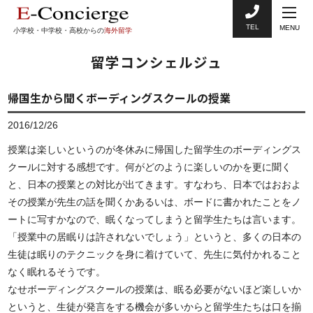
TEL
MENU
小学校・中学校・高校からの
海外留学
留学コンシェルジュ
帰国生から聞くボーディングスクールの授業
2016/12/26
授業は楽しいというのが冬休みに帰国した留学生のボーディングス
クールに対する感想です。何がどのように楽しいのかを更に聞く
と、日本の授業との対比が出てきます。すなわち、日本ではおおよ
その授業が先生の話を聞くかあるいは、ボードに書かれたことをノ
ートに写すかなので、眠くなってしまうと留学生たちは言います。
「授業中の居眠りは許されないでしょう」というと、多くの日本の
生徒は眠りのテクニックを身に着けていて、先生に気付かれること
なく眠れるそうです。
なせボーディングスクールの授業は、眠る必要がないほど楽しいか
というと、生徒が発言をする機会が多いからと留学生たちは口を揃