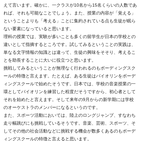
えて言います。確かに、一クラスが10名から15名くらいの人数であ
れば、それも可能なことでしょう。また、授業の内容が「覚える」
ということよりも「考える」ことに集約されている点も生徒が眠ら
ない要素になっていると思います。
理科の授業では、実験が多いことも多くの留学生が日本の学校との
違いとして指摘するところです。試してみるということの実践は、
単なる文字情報の知識とは違って、生徒の興味をそそり、考えるこ
とを助長することに大いに役立つと思います。
挑戦してみるということが無理なく行われるのもボーディングスク
ールの特徴と言えます。たとえば、ある生徒はバイオリンをボーデ
ィングスクールで始めたそうです。日本では、学校の音楽授業の一
環としてバイオリンを練習した程度だそうですから、初心者として
それを始めたと言えます。そして来年の9月からの新学期には学校
のオーケストラのメンバーになるというのです。
また、スポーツ活動においては、陸上のロングジャンプ、すなわち
走り幅跳びにも挑戦しているそうです。音楽、芸術、スポーツ、そ
してその他の社会活動などに挑戦する機会が数多くあるのもボーデ
ィングスクールの特徴と言えると思います。