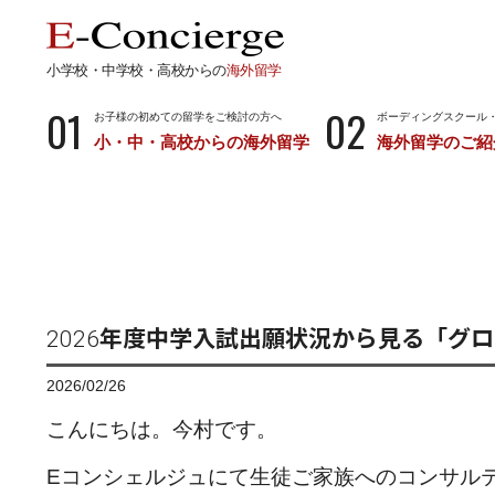
小学校・中学校・高校からの
海外留学
01
02
お子様の初めての留学をご検討の方へ
ボーディングスクール
小・中・高校からの海外留学
海外留学のご紹
長期留学
短期留
小学校・中学校・高校からの留学
留学サポートの
ボーディングスクールとは…
サマース
小学生からのボーディングスクール
中学生からのボーディングスクール
2026年度中学入試出願状況から見る「グ
高校生からのボーディングスクール
2026/02/26
こんにちは。今村です。
Eコンシェルジュにて生徒ご家族へのコンサル