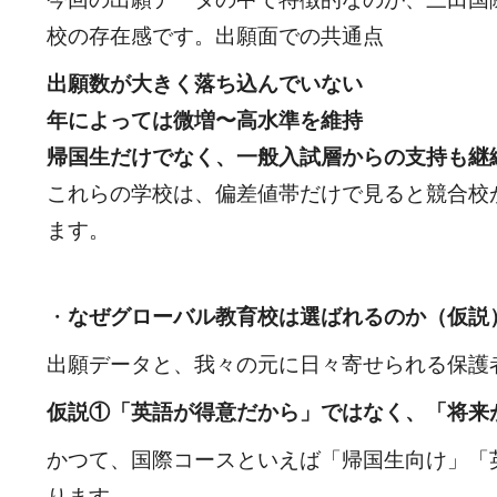
校の存在感です。出願面での共通点
出願数が大きく落ち込んでいない
年によっては微増〜高水準を維持
帰国生だけでなく、一般入試層からの支持も継
これらの学校は、偏差値帯だけで見ると競合校
ます。
・
なぜグローバル教育校は選ばれるのか（仮説
出願データと、我々の元に日々寄せられる保護
仮説
①
「英語が得意だから」ではなく、「将来
かつて、国際コースといえば「帰国生向け」「
ります。