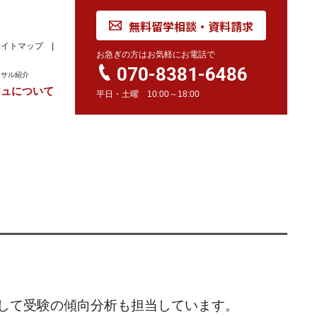
無料留学相談・資料請求
サイトマップ
お急ぎの方はお気軽にお電話で
070-8381-6486
ンサル紹介
ジュについて
平日・土曜 10:00～18:00
れ
学校訪問同行サービス
留学 Movie
カナダ
オーストラリア
留学情報
学校情報
留学情報
学校情報
スイス
留学情報
学校情報
して受験の傾向分析も担当しています。