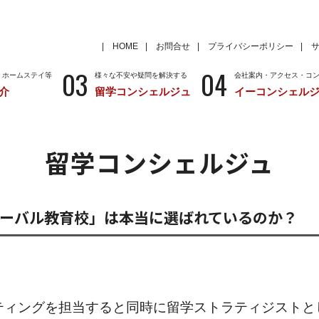
HOME
お問合せ
プライバシーポリシー
03
04
・ホームステイ等
様々な不安や疑問を解決する
会社案内・アクセス・コ
介
留学コンシェルジュ
イーコンシェル
学
いろいろな海外留学先
～国から留学先を考える
特徴
留学サポートの種類と料金
留学サポートの流
留学コンシェルジュ
クール
アメリカ
留学情報
学校情報
ニュージーランド
留学情報
学校情報
ローバル教育校」は本当に選ばれているのか？
ティングを担当すると同時に留学ストラティジストと