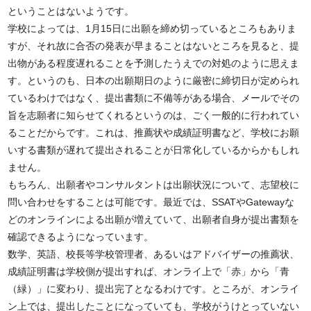
ということはないようです。
学校によっては、1月15日に出願を締め切っているところもありま
すが、それ故に合否の発表が早まることはないところを見ると、提
出物がある程度遅れることを予測したうえでの対処のように思えま
す。というのも、日本の出願期日のように厳密に締切日が定められ
ているわけではなく、提出書類に不備等がある場合、メールでその
旨を志願者に知らせてくれるというのは、ごく一般的に行われてい
ることだからです。これは、推薦状や成績証明書など、学校にお願
いする書類が遅れて提出されることが日常化しているからかもしれ
ません。
もちろん、出願者やコンサルタントは出願状況について、志望校に
問い合わせをすることは可能です。最近では、SSATやGatewayな
どのオンラインによる出願が増えていて、出願者自身が提出書類を
確認できるようになっています。
数学、英語、校長等学校管理者、あるいはアドバイザーの推薦状、
成績証明書は学校側が提出すれば、オンライ上で「赤」から「青
（緑）」に変わり、提出完了となるわけです。ところが、オンライ
ン上では、提出したことになっていても、学校がうけとっていない