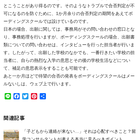
とこうことがあり得るのです。そのようなトラブルで合否判定が不
可になるのを防ぐために、1か月余りの合否判定の期間をあえてボ
ーディングスクールでは設けているのです。
日本の場合、出願に関しては、事務局がその問い合わせの窓口とな
り、事務処理を行いますが、ボーディングスクールの場合、出願書
類についての問い合わせは、インタビューを行った担当者が行いま
す。したがって、出願した学校のなかでも、一番行きたい学校の担
当者に、自らの熱烈な入学の意思とその後の学校生活などについ
て、補足の意思表示をすることも可能です。
あと一か月ほどで待望の合否の発表をボーディングスクールはメー
ルないしは、ウェブ上で行います。
Line
Facebook
Twitter
Pinterest
共
有
関連記事
「子どもから連絡が来ない…」それは心配すべきこと？留
学コンサルタントが考える本当に見るべきポイント