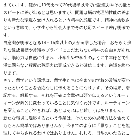
えています。確かに10代比べて20代後半以降では記憶力やその量と
スピードに差が出るとは思いますが、問題は脳の物理的性能の差よ
りも新たな環境を受け入れるという精神的態度です。精神の柔軟さ
という意味で、小学生から社会人までその順応スピード差は明確で
す。
自意識が明確となる14－15歳以上の人が留学した場合、おそらく強
烈な達成目標や常識やプライドにこだわらない精神の自由さがあれ
ば、順応力は自然に生まれ、小学生や中学生のように半年ほどで生
活に困らない程度の英語力は完成できると確信します。余談を終わ
ります。
さて、留学という環境は、留学生たちに今までの学校の常識が変わ
ったということを否応なしに伝えることになります。その結果、暗
記する、解釈する、それを正確に文章や口頭で伝えるというルーテ
ィーンが劇的に変わっていることに気付くわけです。ルーティーン
を変えることができれば、あとはそれほど難しくはありません。
新たな環境に適応するという作業は、そのための思考方法を含めて
もちろん簡単ではありませんが、今までのように「厭な」ことを無
理してやらされるわけではありません。むしろ、日常のいたるとこ