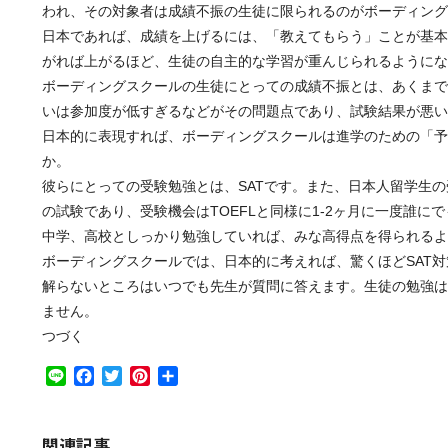
われ、その対象者は成績不振の生徒に限られるのがボーディング
日本であれば、成績を上げるには、「教えてもらう」ことが基本
がれば上がるほど、生徒の自主的な学習が重んじられるようにな
ボーディングスクールの生徒にとっての成績不振とは、あくまで
いは参加度が低すぎるなどがその問題点であり、試験結果が悪い
日本的に表現すれば、ボーディングスクールは進学のための「予
か。
彼らにとっての受験勉強とは、SATです。また、日本人留学生の受
の試験であり、受験機会はTOEFLと同様に1-2ヶ月に一度誰
中学、高校としっかり勉強していれば、みな高得点を得られるよ
ボーディングスクールでは、日本的に考えれば、驚くほどSAT
解らないところはいつでも先生が質問に答えます。生徒の勉強は
ません。
つづく
Line
Facebook
Twitter
Pinterest
共
有
関連記事