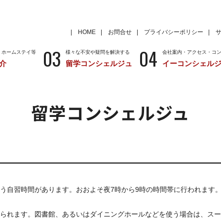
HOME
お問合せ
プライバシーポリシー
03
04
・ホームステイ等
様々な不安や疑問を解決する
会社案内・アクセス・コ
介
留学コンシェルジュ
イーコンシェル
学
いろいろな海外留学先
～国から留学先を考える
特徴
留学サポートの種類と料金
留学サポートの流
留学コンシェルジュ
クール
アメリカ
留学情報
学校情報
ニュージーランド
留学情報
学校情報
う自習時間があります。おおよそ夜7時から9時の時間帯に行われます
られます。図書館、あるいはダイニングホールなどを使う場合は、スー