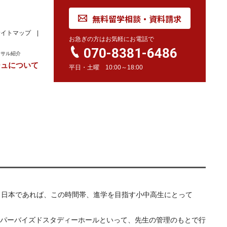
無料留学相談・資料請求
サイトマップ
お急ぎの方はお気軽にお電話で
070-8381-6486
ンサル紹介
ジュについて
平日・土曜 10:00～18:00
れ
学校訪問同行サービス
留学 Movie
カナダ
オーストラリア
留学情報
学校情報
留学情報
学校情報
スイス
留学情報
学校情報
。日本であれば、この時間帯、進学を目指す小中高生にとって
パーバイズドスタディーホールといって、先生の管理のもとで行