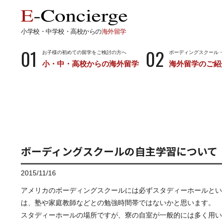
小学校・中学校・高校からの
海外留学
01
02
お子様の初めての留学をご検討の方へ
ボーディングスクール
小・中・高校からの海外留学
海外留学のご紹
長期留学
短期留
小学校・中学校・高校からの留学
留学サポートの
ボーディングスクールとは…
サマース
小学生からのボーディングスクール
中学生からのボーディングスクール
ボーディングスクールの自主学習について
高校生からのボーディングスクール
2015/11/16
アメリカのボーディングスクールには必ずスタディーホールとい
は、塾や家庭教師などとの勉強時間帯ではないかと思います。
スタディーホールの場所ですが、寮の自室が一般的には多く用い