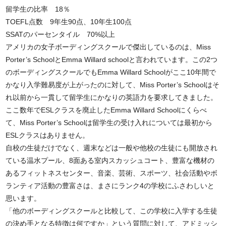
留学生の比率 18％
TOEFL点数 9年生90点、10年生100点
SSATのパーセンタイル 70%以上
アメリカの女子ボーディングスクールで傑出しているのは、Miss
Porter’s SchoolとEmma Willard schoolと言われています。この2つ
のボーディングスクールでもEmma Willard Schoolがここ10年間で
かなり入学難易度が上がったのに対して、Miss Porter’s Schoolはそ
れ以前から一貫して留学生にかなりの英語力を要求してきました。
ここ数年でESLクラスを廃止したEmma Willard Schoolにくらべ
て、Miss Porter’s Schoolは留学生の受け入れについては最初から
ESLクラスはありません。
自校の生徒だけでなく、週末などは一般や他校の生徒にも開放され
ている温水プール、8面ある室内スカッシュコート、豊富な機材の
あるフィットネスセンター、音楽、芸術、スポーツ、社会活動やボ
ランティア活動の豊富さは、まさにランク4の学校にふさわしいと
思います。
「他のボーディングスクールと比較して、この学校に入学する生徒
の決め手となる特徴は何ですか」という質問に対して、アドミッシ