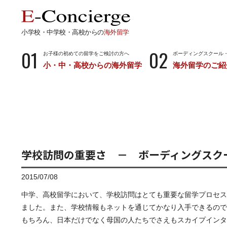
小学校・中学校・高校からの
海外留学
01
02
お子様の初めての留学をご検討の方へ
ボーディングスクール
小・中・高校からの海外留学
海外留学のご紹
長期留学
短期留
小学校・中学校・高校からの留学
留学サポートの
ボーディングスクールとは…
サマース
小学生からのボーディングスクール
中学生からのボーディングスクール
学校訪問の重要さ － ボーディングスク
高校生からのボーディングスクール
2015/07/08
中学、高校留学において、学校訪問はとても重要な留学プロセス
ました。また、学校情報もネットを通じてかなり入手できるの
もちろん、日本だけでなく母国の人たちでさえもスカイプイン