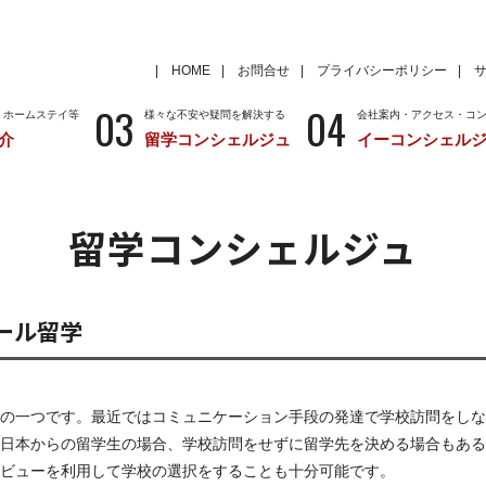
HOME
お問合せ
プライバシーポリシー
03
04
・ホームステイ等
様々な不安や疑問を解決する
会社案内・アクセス・コ
介
留学コンシェルジュ
イーコンシェル
学
いろいろな海外留学先
～国から留学先を考える
特徴
留学サポートの種類と料金
留学サポートの流
留学コンシェルジュ
クール
アメリカ
留学情報
学校情報
ニュージーランド
留学情報
学校情報
ール留学
の一つです。最近ではコミュニケーション手段の発達で学校訪問をしな
で日本からの留学生の場合、学校訪問をせずに留学先を決める場合もある
タビューを利用して学校の選択をすることも十分可能です。