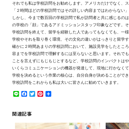
それでも私は学校訪問をお勧めします。アメリカだけでなく、ス
「２時間ほどの学校訪問ではその詳しい内容まではわからない」
しかし、今まで数百回の学校訪問で私が訪問者と共に感じるのは
の学校の「顔」であるアドミッションスタッフ印象などです。そ
学校訪問を終えて、留学を経験した人であってもなくても、一様
学校やそれを取り巻く環境、その文化の違いがはっきりと留学す
確かに２時間あまりの学校訪問において、施設見学をしたところ
容までを学校訪問で理解するには至らないと思います。それでも
ことを言えずにもじもじとするなど、学校訪問のインパクトはや
いくらコミュニケーションの機器が発達して、現地に行かなくて
学校を決めるという作業の核心は、自分自身が決めることができ
学校訪問をこれからも私は大いに皆さんに勧めていきます。
Line
Facebook
Twitter
Pinterest
共
有
関連記事