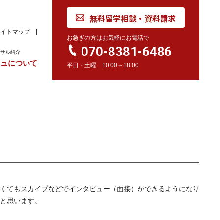
無料留学相談・資料請求
サイトマップ
お急ぎの方はお気軽にお電話で
070-8381-6486
ンサル紹介
ジュについて
平日・土曜 10:00～18:00
れ
学校訪問同行サービス
留学 Movie
カナダ
オーストラリア
留学情報
学校情報
留学情報
学校情報
スイス
留学情報
学校情報
くてもスカイプなどでインタビュー（面接）ができるようになり
と思います。