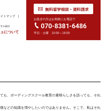
無料留学相談・資料請求
サイトマップ
お急ぎの方はお気軽にお電話で
070-8381-6486
ンサル紹介
ジュについて
平日・土曜 10:00～18:00
れ
学校訪問同行サービス
留学 Movie
カナダ
オーストラリア
留学情報
学校情報
留学情報
学校情報
スイス
留学情報
学校情報
ても、ボーディングスクール教育の素晴らしさを語っても、それ
徴などの知識を増やしたいのではありません。そこで、私はそれ