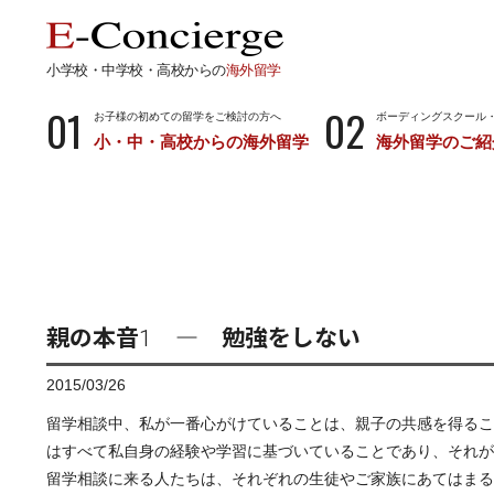
小学校・中学校・高校からの
海外留学
01
02
お子様の初めての留学をご検討の方へ
ボーディングスクール
小・中・高校からの海外留学
海外留学のご紹
長期留学
短期留
小学校・中学校・高校からの留学
留学サポートの
ボーディングスクールとは…
サマース
小学生からのボーディングスクール
中学生からのボーディングスクール
親の本音1 ― 勉強をしない
高校生からのボーディングスクール
2015/03/26
留学相談中、私が一番心がけていることは、親子の共感を得るこ
はすべて私自身の経験や学習に基づいていることであり、それが
留学相談に来る人たちは、それぞれの生徒やご家族にあてはまる