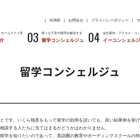
HOME
お問合せ
プライバシーポリシー
03
04
・ホームステイ等
様々な不安や疑問を解決する
会社案内・アクセス・コ
介
留学コンシェルジュ
イーコンシェル
学
いろいろな海外留学先
～国から留学先を考える
特徴
留学サポートの種類と料金
留学サポートの流
留学コンシェルジュ
クール
アメリカ
留学情報
学校情報
ニュージーランド
留学情報
学校情報
とです。いくら熱意をもって留学の効用を説いても、良い結果例を挙げ
相談する人たちに当てはまるかどうかはわかりません。
留学を知りたいのであって、英語圏の教育やボーディングスクールの特