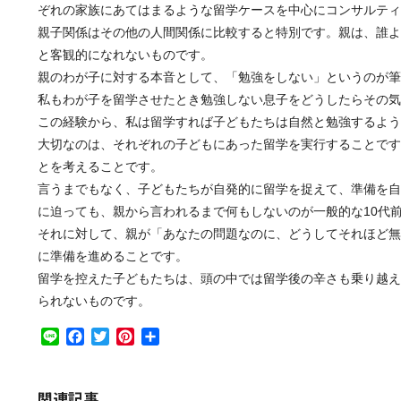
ぞれの家族にあてはまるような留学ケースを中心にコンサルティ
親子関係はその他の人間関係に比較すると特別です。親は、誰よ
と客観的になれないものです。
親のわが子に対する本音として、「勉強をしない」というのが筆
私もわが子を留学させたとき勉強しない息子をどうしたらその気
この経験から、私は留学すれば子どもたちは自然と勉強するよう
大切なのは、それぞれの子どもにあった留学を実行することです
とを考えることです。
言うまでもなく、子どもたちが自発的に留学を捉えて、準備を自
に迫っても、親から言われるまで何もしないのが一般的な10代
それに対して、親が「あなたの問題なのに、どうしてそれほど無
に準備を進めることです。
留学を控えた子どもたちは、頭の中では留学後の辛さも乗り越え
られないものです。
Line
Facebook
Twitter
Pinterest
共
有
関連記事