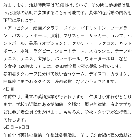
始まります。活動時間帯は3分割されていて、その間に参加者は違
った種類の活動に参加することが可能です。具体的な活動の内容を
下記に示します。
エアロビクス、絵画／クラフトメイク、バドミントン、ブーメラ
ン、バスケットボール、演劇、フリスビー、サッカー、ゴルフ、ハ
ンドボール、乗馬（オプション）、クリケット、ラクロス、ネット
ボール、水泳、ラグビー、ショートテニス、スカッシュ、テーブル
テニス、テニス、宝探し、バレーボール、ウォーターポロ、など
夕食後（20時より）には、参加者全員で夜の活動を行います。
参加者をグループに分けて競い合うゲーム、ディスコ、カラオケ、
開催校にまつわるクイズ、映画鑑賞、などが予定されます。
4日目
午前中は、通常の英語授業が行われますが、午後は小旅行がとなり
ます。学校の近隣にある博物館、名勝地、歴史的建物、有名大学な
どに参加者全員で出かけます。もちろん、学校スタッフが全行程に
同行します。
5日目～6日目
午前中は英語の授業、午後は各種活動、そして夕食後は夜の活動と