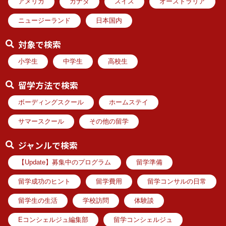
アメリカ
カナダ
スイス
オーストラリア
ニュージーランド
日本国内
対象で検索
小学生
中学生
高校生
留学方法で検索
ボーディングスクール
ホームステイ
サマースクール
その他の留学
ジャンルで検索
【Update】募集中のプログラム
留学準備
留学成功のヒント
留学費用
留学コンサルの日常
留学生の生活
学校訪問
体験談
Eコンシェルジュ編集部
留学コンシェルジュ