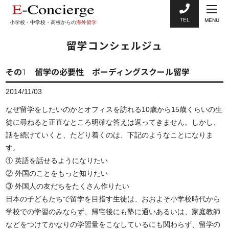
TEL
MENU
小学校・中学校・高校からの
海外留学
留学コンシェルジュ
その1 留学の必要性 ボーディングスクール留学
2014/11/03
なぜ留学をしたいのかとオフィスを訪れる10歳から15歳くらいの生
徒に尋ねると正直なところ明確な答えは返ってきません。しかし、
話を続けていくと、たどり着くのは、下記のようなことになりま
す。
① 英語を話せるようになりたい
② 外国のことをもっと知りたい
③ 外国人の友だちをたくさん作りたい
日本の子どもたちで留学を目指す生徒は、おおよそ小学校時代から
学校での学習のみならず、帰宅後にも塾に通いあるいは、家庭教師
などをつけてかなりの学習量をこなしているにも関わらず、留学の