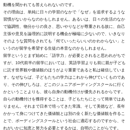
動機を聞かれても答えられないのです。
その理由は、単純に日々の学習のなかで「なぜ」を追求するような
習慣がないからなのかもしれません。あるいは、日々の生活のなか
で協調性、物分かりの良さ、思いやりなどが尊重される故に、自己
主張や意見を論理的に説明する機会が極端に少ないので、いきなり
そのような質問をされても「何ていったらいいのかわからない」と
いうのが留学を希望する生徒の本音なのかもしれません。
留学というとまず始めに「語学力」が必要とされると思われがちで
すが、10代前半の留学においては、英語学習よりも前に親が子ども
に託す世界観や価値観のほうがより重要であると私は確信していま
す。なぜならば、子どもたちの学力はこれから伸びていくものであ
り、その伸びしろは、どこのジュニアボーディングスクールに行く
かということよりも、彼ら自身の動機付けが優先されるからです。
自らの動機付けを獲得することは、子どもたちにとって簡単ではあ
りません。それまで日本で培ってきた常識、そして美徳など、長年
かかって身につけてきた価値観とは別の全く新たな価値観を作るこ
とで、ボーディングスクールという社会に適応するのですから、そ
れがいかに知恵と努力を必要とするかは、自明のことがらです。