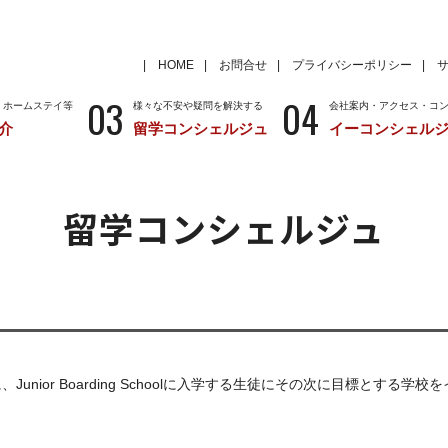
HOME
お問合せ
プライバシーポリシー
03
04
・ホームステイ等
様々な不安や疑問を解決する
会社案内・アクセス・コ
介
留学コンシェルジュ
イーコンシェル
学
いろいろな海外留学先
～国から留学先を考える
特徴
留学サポートの種類と料金
留学サポートの流
留学コンシェルジュ
クール
アメリカ
留学情報
学校情報
ニュージーランド
留学情報
学校情報
訪問同様に、Junior Boarding Schoolに入学する生徒にその次に目標