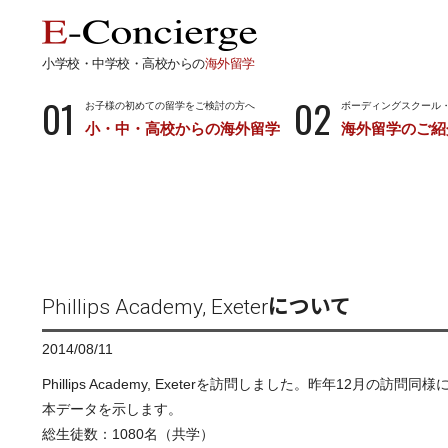
小学校・中学校・高校からの
海外留学
01
02
お子様の初めての留学をご検討の方へ
ボーディングスクール
小・中・高校からの海外留学
海外留学のご紹
長期留学
短期留
小学校・中学校・高校からの留学
留学サポートの
ボーディングスクールとは…
サマース
小学生からのボーディングスクール
中学生からのボーディングスクール
Phillips Academy, Exeterについて
高校生からのボーディングスクール
2014/08/11
Phillips Academy, Exeterを訪問しました。昨年12月の
本データを示します。
総生徒数：1080名（共学）