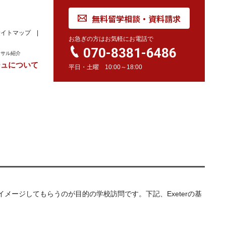
無料留学相談・資料請求
サイトマップ
お急ぎの方はお気軽にお電話で
070-8381-6486
ンサル紹介
ジュについて
平日・土曜 10:00～18:00
れ
学校訪問同行サービス
留学 Movie
カナダ
オーストラリア
留学情報
学校情報
留学情報
学校情報
スイス
留学情報
学校情報
とする学校をイメージしてもらうのが目的の学校訪問です。下記、Exeterの基