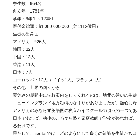
寮生数：864名
創立年：1781年
学年：9年生～12年生
寄付金総額：$1,080,000,000（約1112億円）
生徒の出身国
アメリカ：926人
韓国：22人
中国：13人
香港：11人
日本：7人
ヨーロッパ：12人（ドイツ1人、フランス1人）
その他、世界の国々から
夏休みの期間中に学校案内をしてくれるのは、地元の通いの生徒
ニューイングランド地方独特のなまりがありましたが、熱心に母
アメリカのみならず英語圏の私立ハイスクールの頂点の一つであ
日本であれば、幼少のころから塾と家庭教師で学校が終われば、
るわけです。
果たして、Exeterでは、どのようにして多くの知識を生徒たち