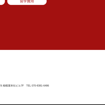
留学費用
町6 相模屋本社ビル7F
TEL 070-8381-6486