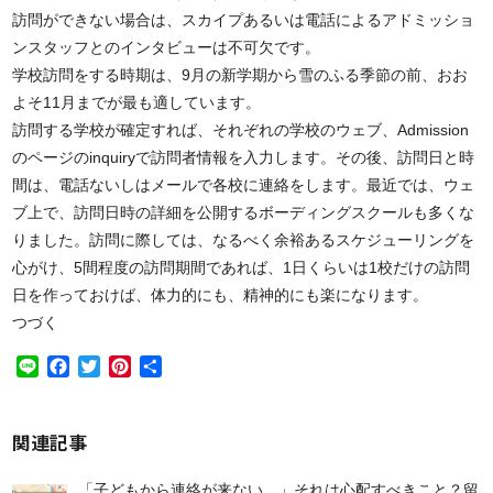
訪問ができない場合は、スカイプあるいは電話によるアドミッショ
ンスタッフとのインタビューは不可欠です。
学校訪問をする時期は、9月の新学期から雪のふる季節の前、おお
よそ11月までが最も適しています。
訪問する学校が確定すれば、それぞれの学校のウェブ、Admission
のページのinquiryで訪問者情報を入力します。その後、訪問日と時
間は、電話ないしはメールで各校に連絡をします。最近では、ウェ
ブ上で、訪問日時の詳細を公開するボーディングスクールも多くな
りました。訪問に際しては、なるべく余裕あるスケジューリングを
心がけ、5間程度の訪問期間であれば、1日くらいは1校だけの訪問
日を作っておけば、体力的にも、精神的にも楽になります。
つづく
Line
Facebook
Twitter
Pinterest
共
有
関連記事
「子どもから連絡が来ない…」それは心配すべきこと？留