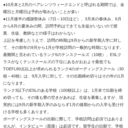
●10月末と2月のペアレンツウィークエンドと呼ばれる期間では、金
曜日と月曜日は予約が取れないことが多い
●11月後半の感謝祭休み（7日～10日ほど）、3月末の春休み、6月
から8月の夏休みの間、訪問予約はできても生徒がいないので授
業、生徒、教師などの様子はわからない
上記を考慮したうえで、訪問の時期は9月からの新学期入学に対し
て、その前年の9月から1月が学校訪問の一般的な時期になります。
最難関と言われているランク5のテンスクールズ（10校）、ESLク
ラスがなくテンスクールズの下位にあるがおおよそ最低でも
TOEFL80点以上が求められるランク4のボーディングスクール（30
校～40校）は、9月入学に対して、その出願締め切りはその年の1月
になります。
ランク3以下のESLのある学校（100校以上）は、1月末で出願を締
め切っても、その後も寮の空きがあれば、生徒を募集しますが、現
実的には9月の新学期入学のみならず1月の後期からの入学も受け付
ける学校も多くあります。
ボーディングスクールの出願に際して、学校訪問は必須ではありま
せんが、インタビュー（面接）は必須です。留学生の出願で、学校