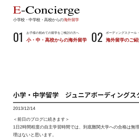
小学校・中学校・高校からの
海外留学
01
02
お子様の初めての留学をご検討の方へ
ボーディングスクール
小・中・高校からの海外留学
海外留学のご紹
長期留学
短期留
小学校・中学校・高校からの留学
留学サポートの
ボーディングスクールとは…
サマース
小学生からのボーディングスクール
中学生からのボーディングスクール
小学・中学留学 ジュニアボーディングス
高校生からのボーディングスクール
2013/12/14
＜前日のブログに続きます＞
1日2時間程度の自主学習時間では、到底難関大学への合格は無
理はないと思います。