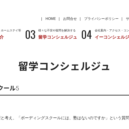
HOME
お問合せ
プライバシーポリシー
03
04
・ホームステイ等
様々な不安や疑問を解決する
会社案内・アクセス・コ
介
留学コンシェルジュ
イーコンシェル
学
いろいろな海外留学先
～国から留学先を考える
特徴
留学サポートの種類と料金
留学サポートの流
留学コンシェルジュ
クール
アメリカ
留学情報
学校情報
ニュージーランド
留学情報
学校情報
クール5
理と考え、「ボーディングスクールには、塾はないのですか」という質