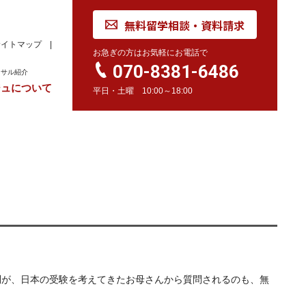
無料留学相談・資料請求
サイトマップ
お急ぎの方はお気軽にお電話で
070-8381-6486
ンサル紹介
ジュについて
平日・土曜 10:00～18:00
れ
学校訪問同行サービス
留学 Movie
カナダ
オーストラリア
留学情報
学校情報
留学情報
学校情報
スイス
留学情報
学校情報
問が、日本の受験を考えてきたお母さんから質問されるのも、無