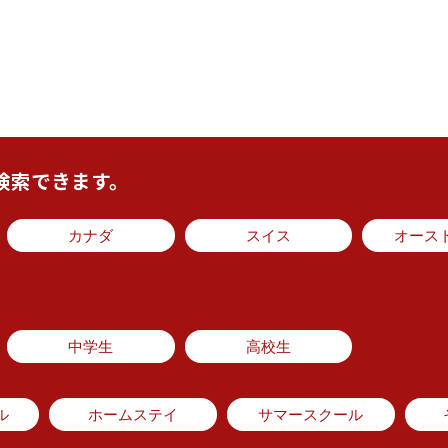
検索できます。
カナダ
スイス
オース
中学生
高校生
ル
ホームステイ
サマースクール