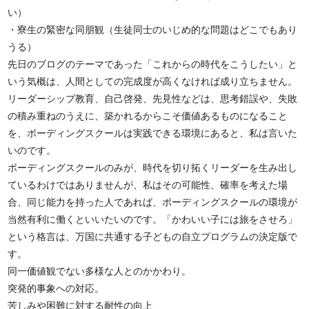
い）
・寮生の緊密な同朋観（生徒同士のいじめ的な問題はどこでもあり
うる）
先日のブログのテーマであった「これからの時代をこうしたい」と
いう気概は、人間としての完成度が高くなければ成り立ちません。
リーダーシップ教育、自己啓発、先見性などは、思考錯誤や、失敗
の積み重ねのうえに、築かれるからこそ価値あるものになること
を、ボーディングスクールは実践できる環境にあると、私は言いた
いのです。
ボーディングスクールのみが、時代を切り拓くリーダーを生み出し
ているわけではありませんが、私はその可能性、確率を考えた場
合、同じ能力を持った人であれば、ボーディングスクールの環境が
当然有利に働くといいたいのです。「かわいい子には旅をさせろ」
という格言は、万国に共通する子どもの自立プログラムの決定版で
す。
同一価値観でない多様な人とのかかわり。
突発的事象への対応。
苦しみや困難に対する耐性の向上