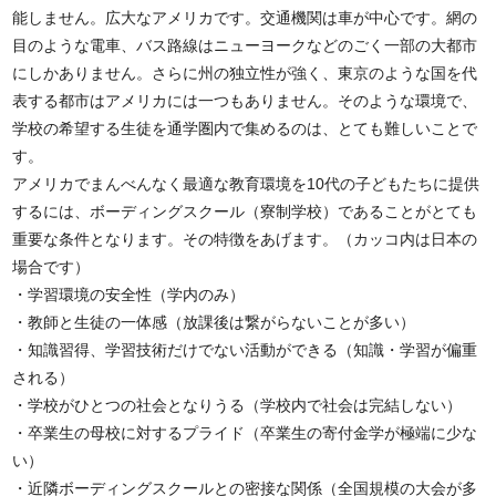
能しません。広大なアメリカです。交通機関は車が中心です。網の
目のような電車、バス路線はニューヨークなどのごく一部の大都市
にしかありません。さらに州の独立性が強く、東京のような国を代
表する都市はアメリカには一つもありません。そのような環境で、
学校の希望する生徒を通学圏内で集めるのは、とても難しいことで
す。
アメリカでまんべんなく最適な教育環境を10代の子どもたちに提供
するには、ボーディングスクール（寮制学校）であることがとても
重要な条件となります。その特徴をあげます。（カッコ内は日本の
場合です）
・学習環境の安全性（学内のみ）
・教師と生徒の一体感（放課後は繋がらないことが多い）
・知識習得、学習技術だけでない活動ができる（知識・学習が偏重
される）
・学校がひとつの社会となりうる（学校内で社会は完結しない）
・卒業生の母校に対するプライド（卒業生の寄付金学が極端に少な
い）
・近隣ボーディングスクールとの密接な関係（全国規模の大会が多