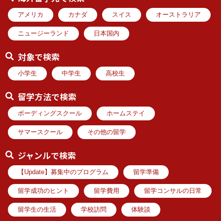
アメリカ
カナダ
スイス
オーストラリア
ニュージーランド
日本国内
対象で検索
小学生
中学生
高校生
留学方法で検索
ボーディングスクール
ホームステイ
サマースクール
その他の留学
ジャンルで検索
【Update】募集中のプログラム
留学準備
留学成功のヒント
留学費用
留学コンサルの日常
留学生の生活
学校訪問
体験談