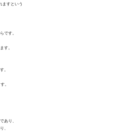
れますという
らです。
ます。
す。
ます。
であり、
り、