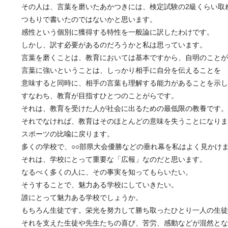
その人は、言葉を磨いたあかつきには、検定試験の2級くらい取
つもりで書いたのではないかと思います。
感性という個別に獲得する特性を一般論に訳したわけです。
しかし、訳す必要があるのだろうかと私は思っています。
言葉を磨くことは、教育においては基本ですから、自明のことが
言葉に強いということは、しっかり相手に自分を伝えることを
意味すると同時に、相手の言葉も理解する能力があることを示し
すなわち、教育が目指すひとつのことがらです。
それは、教育を受けた人が社会に出るための最低限の教養です。
それでなければ、教育はそのほとんどの意味を失うことになりま
スポーツの比喩に戻ります。
多くの学校で、○○部県大会優勝などの垂れ幕を私はよく見かけ
それは、学校にとって重要な「広報」なのだと思います。
なるべく多くの人に、その事実を知ってもらいたい。
そうすることで、魅力ある学校にしていきたい。
誰にとって魅力ある学校でしょうか。
もちろん生徒です。栄光を努力して勝ち取ったひとり一人の生徒
それを支えた生徒や先生たちの喜び、苦労、感動などが混然とな