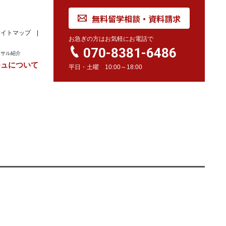
無料留学相談・資料請求
サイトマップ
お急ぎの方はお気軽にお電話で
070-8381-6486
ンサル紹介
ジュについて
平日・土曜 10:00～18:00
れ
学校訪問同行サービス
留学 Movie
カナダ
オーストラリア
留学情報
学校情報
留学情報
学校情報
スイス
留学情報
学校情報