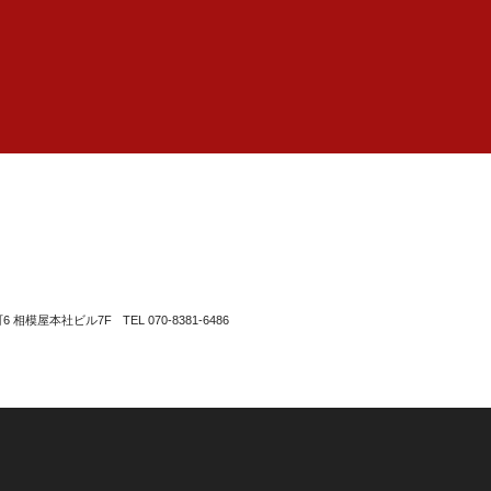
町6 相模屋本社ビル7F
TEL 070-8381-6486