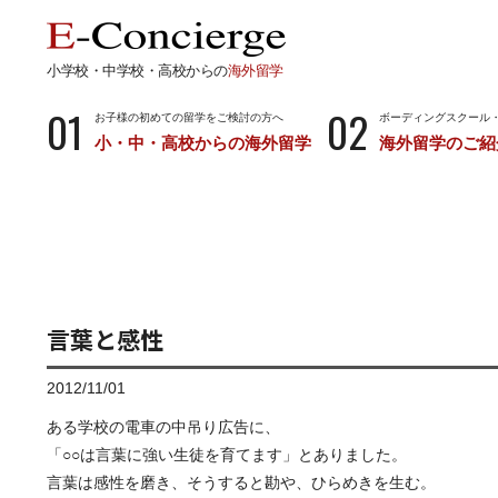
小学校・中学校・高校からの
海外留学
01
02
お子様の初めての留学をご検討の方へ
ボーディングスクール
小・中・高校からの海外留学
海外留学のご紹
長期留学
短期留
小学校・中学校・高校からの留学
留学サポートの
ボーディングスクールとは…
サマース
小学生からのボーディングスクール
中学生からのボーディングスクール
言葉と感性
高校生からのボーディングスクール
2012/11/01
ある学校の電車の中吊り広告に、
「○○は言葉に強い生徒を育てます」とありました。
言葉は感性を磨き、そうすると勘や、ひらめきを生む。