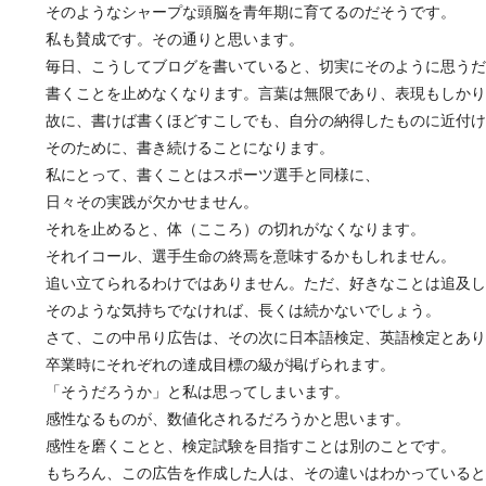
そのようなシャープな頭脳を青年期に育てるのだそうです。
私も賛成です。その通りと思います。
毎日、こうしてブログを書いていると、切実にそのように思うだ
書くことを止めなくなります。言葉は無限であり、表現もしかり
故に、書けば書くほどすこしでも、自分の納得したものに近付け
そのために、書き続けることになります。
私にとって、書くことはスポーツ選手と同様に、
日々その実践が欠かせません。
それを止めると、体（こころ）の切れがなくなります。
それイコール、選手生命の終焉を意味するかもしれません。
追い立てられるわけではありません。ただ、好きなことは追及し
そのような気持ちでなければ、長くは続かないでしょう。
さて、この中吊り広告は、その次に日本語検定、英語検定とあり
卒業時にそれぞれの達成目標の級が掲げられます。
「そうだろうか」と私は思ってしまいます。
感性なるものが、数値化されるだろうかと思います。
感性を磨くことと、検定試験を目指すことは別のことです。
もちろん、この広告を作成した人は、その違いはわかっていると