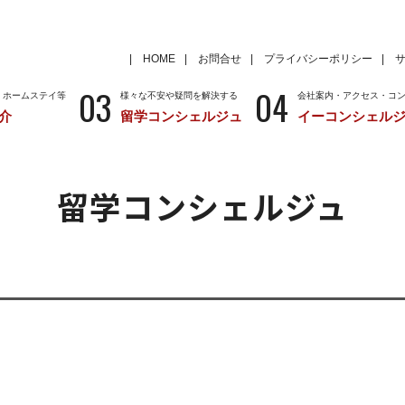
HOME
お問合せ
プライバシーポリシー
03
04
・ホームステイ等
様々な不安や疑問を解決する
会社案内・アクセス・コ
介
留学コンシェルジュ
イーコンシェル
学
いろいろな海外留学先
～国から留学先を考える
特徴
留学サポートの種類と料金
留学サポートの流
留学コンシェルジュ
クール
アメリカ
留学情報
学校情報
ニュージーランド
留学情報
学校情報