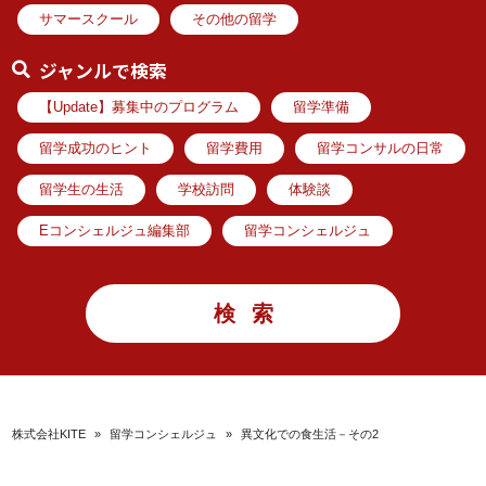
サマースクール
その他の留学
ジャンルで検索
【Update】募集中のプログラム
留学準備
留学成功のヒント
留学費用
留学コンサルの日常
留学生の生活
学校訪問
体験談
Eコンシェルジュ編集部
留学コンシェルジュ
株式会社KITE
»
留学コンシェルジュ
»
異文化での食生活－その2