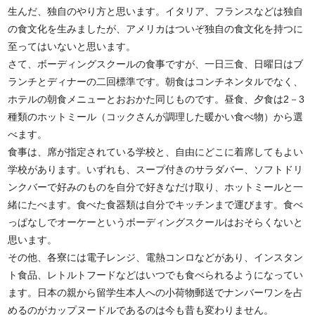
生んだ、独自のやり方と思います。イタリア、フランスなどは独自
の食文化を生みましたが、アメリカはついぞ独自の食文化を持つに
至ってはいないと思います。
さて、ボーディングスクールの食事ですが、一日三食、日曜日はブ
ランチとディナーの二回標準です。朝食はコンチネンタルでなく、
ホテルの朝食メニューとおおかた同じものです。昼食、夕食は2－3
種類のホットミール（コックさんが調理した暖かい食べ物）から選
べます。
食事は、席が指定されている学校と、自由にどこに着席してもよい
学校があります。いずれも、スープ付きのサラダバー、ソフトドリ
ンクバーで好みのものを自分で好きなだけ取り、ホットミールと一
緒にたべます。食べた食器類は自分でキッチンまで運びます。食べ
っぱなしでオーケーというボーディングスクールはおそらくないと
思います。
その他、各寮には電子レンジ、電熱コンロなどがあり、インスタン
ト食品、レトルトフードなどはいつでも食べられるようになってい
ます。日本の親から留学生本人への小荷物郵送でナンバーワンを占
めるのがカップヌードルであるのは今も昔も変わりません。