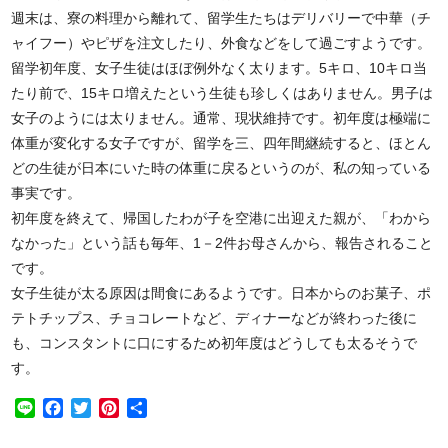
週末は、寮の料理から離れて、留学生たちはデリバリーで中華（チ
ャイフー）やピザを注文したり、外食などをして過ごすようです。
留学初年度、女子生徒はほぼ例外なく太ります。5キロ、10キロ当
たり前で、15キロ増えたという生徒も珍しくはありません。男子は
女子のようには太りません。通常、現状維持です。初年度は極端に
体重が変化する女子ですが、留学を三、四年間継続すると、ほとん
どの生徒が日本にいた時の体重に戻るというのが、私の知っている
事実です。
初年度を終えて、帰国したわが子を空港に出迎えた親が、「わから
なかった」という話も毎年、1－2件お母さんから、報告されること
です。
女子生徒が太る原因は間食にあるようです。日本からのお菓子、ポ
テトチップス、チョコレートなど、ディナーなどが終わった後に
も、コンスタントに口にするため初年度はどうしても太るそうで
す。
Line
Facebook
Twitter
Pinterest
共
有