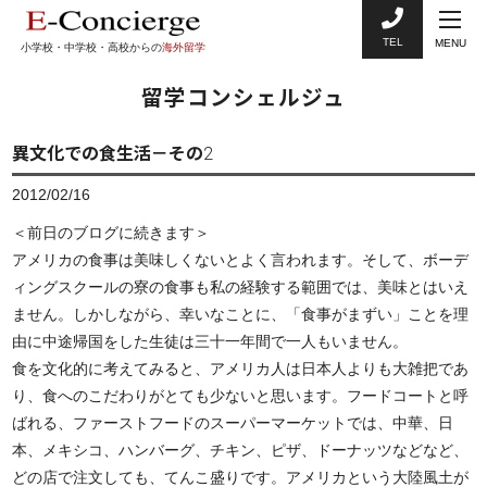
TEL
MENU
小学校・中学校・高校からの
海外留学
留学コンシェルジュ
異文化での食生活－その2
2012/02/16
＜前日のブログに続きます＞
アメリカの食事は美味しくないとよく言われます。そして、ボーデ
ィングスクールの寮の食事も私の経験する範囲では、美味とはいえ
ません。しかしながら、幸いなことに、「食事がまずい」ことを理
由に中途帰国をした生徒は三十一年間で一人もいません。
食を文化的に考えてみると、アメリカ人は日本人よりも大雑把であ
り、食へのこだわりがとても少ないと思います。フードコートと呼
ばれる、ファーストフードのスーパーマーケットでは、中華、日
本、メキシコ、ハンバーグ、チキン、ピザ、ドーナッツなどなど、
どの店で注文しても、てんこ盛りです。アメリカという大陸風土が