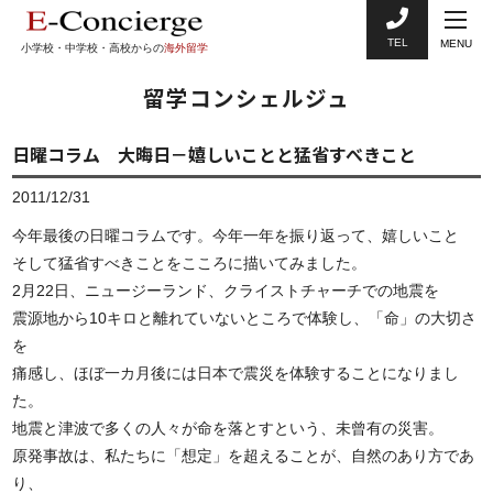
TEL
MENU
小学校・中学校・高校からの
海外留学
留学コンシェルジュ
日曜コラム 大晦日－嬉しいことと猛省すべきこと
2011/12/31
今年最後の日曜コラムです。今年一年を振り返って、嬉しいこと
そして猛省すべきことをこころに描いてみました。
2月22日、ニュージーランド、クライストチャーチでの地震を
震源地から10キロと離れていないところで体験し、「命」の大切さ
を
痛感し、ほぼ一カ月後には日本で震災を体験することになりまし
た。
地震と津波で多くの人々が命を落とすという、未曾有の災害。
原発事故は、私たちに「想定」を超えることが、自然のあり方であ
り、