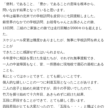
「便利」であること、「豊か」であることの意味を根本から、
問いなおす結果となっていると思います。
今年は厳寒の北米での学校訪問を皮切りに七回渡航しました。
銀世界のなかでの学校訪問、お祖母ちゃんとお孫さんとの旅、
13日間、二組のご家族との旅では走行距離が2000キロを超えまし
た。
スケジュール変更は幾度かありましたが、無事に学校訪問を終える
ことが
できたことに感謝せずにはいられません。
今年度中に相談を受けた生徒たちが、それぞれ無事渡航でき、
一人の中途帰国もなく、皆、一所懸命に現地校で適応の過程にある
ことも、
私にとってはホッとできて、とても嬉しいことです。
個人的な嬉しいことの一つに剣道五段となったことがあります。
二人の息子と始めた剣道ですが、四十の手習いでしたので、
竹刀を握り始めて十六年目、あきらめずに続けた結果、
五段に昇段することができて、とても嬉しく思います。
四段昇段がとても大変だったので、「五段も・・・」と幾ばくかの