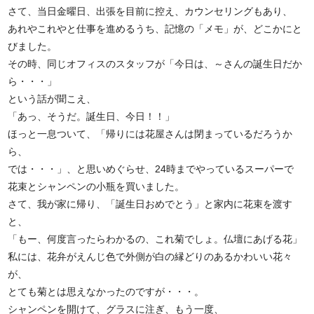
さて、当日金曜日、出張を目前に控え、カウンセリングもあり、
あれやこれやと仕事を進めるうち、記憶の「メモ」が、どこかにと
びました。
その時、同じオフィスのスタッフが「今日は、～さんの誕生日だか
ら・・・」
という話が聞こえ、
「あっ、そうだ。誕生日、今日！！」
ほっと一息ついて、「帰りには花屋さんは閉まっているだろうか
ら、
では・・・」、と思いめぐらせ、24時までやっているスーパーで
花束とシャンペンの小瓶を買いました。
さて、我が家に帰り、「誕生日おめでとう」と家内に花束を渡す
と、
「もー、何度言ったらわかるの、これ菊でしょ。仏壇にあげる花」
私には、花弁がえんじ色で外側が白の縁どりのあるかわいい花々
が、
とても菊とは思えなかったのですが・・・。
シャンペンを開けて、グラスに注ぎ、もう一度、