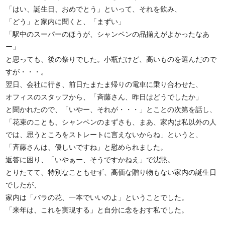
「はい、誕生日、おめでとう」といって、それを飲み、
「どう」と家内に聞くと、「まずい」
「駅中のスーパーのほうが、シャンペンの品揃えがよかったなあ
ー」
と思っても、後の祭りでした。小瓶だけど、高いものを選んだので
すが・・・。
翌日、会社に行き、前日たまたま帰りの電車に乗り合わせた、
オフィスのスタッフから、「斉藤さん、昨日はどうでしたか」
と聞かれたので、「いやー、それが・・・」とことの次第を話し、
「花束のことも、シャンペンのまずさも、まあ、家内は私以外の人
では、思うところをストレートに言えないからね」というと、
「斉藤さんは、優しいですね」と慰められました。
返答に困り、「いやぁー、そうですかねえ」で沈黙。
とりたてて、特別なこともせず、高価な贈り物もない家内の誕生日
でしたが、
家内は「バラの花、一本でいいのよ」ということでした。
「来年は、これを実現する」と自分に念をおす私でした。