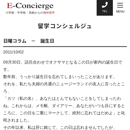
TEL
MENU
小学校・中学校・高校からの
海外留学
留学コンシェルジュ
日曜コラム － 誕生日
2011/10/02
09月30日、語呂合わせでオクサマとなるこの日が家内の誕生日で
す。
数年前、うっかり誕生日を忘れてしまいったことがあります。
それを、私たち夫婦の共通のニュージーランドの友人に言ったとこ
ろ、
「カツ（私の名）、あなたはとんでもないことをしてしまったわ
ね。これからは、メモ帳、ダイアリー、あなたがいつも目にすると
ころに、この日を二重にマークして、絶対に忘れてはだめよ」と叱
咤されました。
その年以来、私は肝に銘じて、この日は忘れませんでしたが、