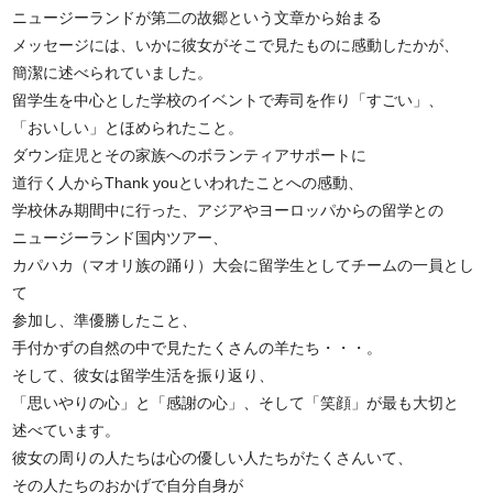
ニュージーランドが第二の故郷という文章から始まる
メッセージには、いかに彼女がそこで見たものに感動したかが、
簡潔に述べられていました。
留学生を中心とした学校のイベントで寿司を作り「すごい」、
「おいしい」とほめられたこと。
ダウン症児とその家族へのボランティアサポートに
道行く人からThank youといわれたことへの感動、
学校休み期間中に行った、アジアやヨーロッパからの留学との
ニュージーランド国内ツアー、
カパハカ（マオリ族の踊り）大会に留学生としてチームの一員とし
て
参加し、準優勝したこと、
手付かずの自然の中で見たたくさんの羊たち・・・。
そして、彼女は留学生活を振り返り、
「思いやりの心」と「感謝の心」、そして「笑顔」が最も大切と
述べています。
彼女の周りの人たちは心の優しい人たちがたくさんいて、
その人たちのおかげで自分自身が