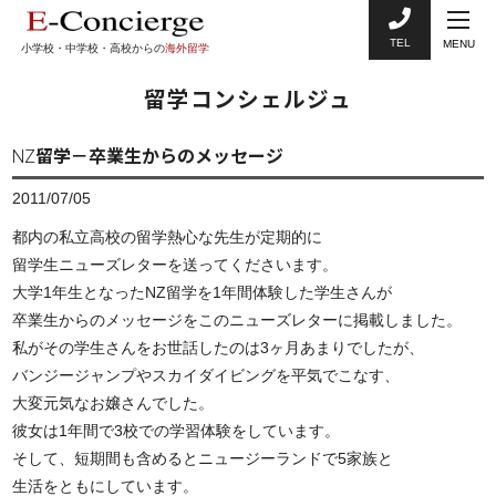
TEL
MENU
小学校・中学校・高校からの
海外留学
留学コンシェルジュ
NZ留学－卒業生からのメッセージ
2011/07/05
都内の私立高校の留学熱心な先生が定期的に
留学生ニューズレターを送ってくださいます。
大学1年生となったNZ留学を1年間体験した学生さんが
卒業生からのメッセージをこのニューズレターに掲載しました。
私がその学生さんをお世話したのは3ヶ月あまりでしたが、
バンジージャンプやスカイダイビングを平気でこなす、
大変元気なお嬢さんでした。
彼女は1年間で3校での学習体験をしています。
そして、短期間も含めるとニュージーランドで5家族と
生活をともにしています。