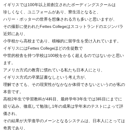
イギリスでは100年以上前創立されたボーディングスクールは
珍しくなく、ユニフォームがあり、寮生活となると、
ハリー・ポッターの世界を想像される方も多いと思いますが、
その撮影に使われたFettes Collegeはスコットランドのエジンバラ
近郊にあり、
小学校から高校まであり、積極的に留学生を受け入れています。
イギリスにはFettes Collegeほどの生徒数で
中世的校舎を持つ学校は100校をかるく超えるのではないかと思い
ます。
アメリカ方式の教育に慣れている私たち日本人にとり、
イギリス方式の卒業証書なしという考え方が、
理解できても、その現実性がなかなか体得できないというのが私の
本音です。
高校2年生で学習教科が4科目、最終学年3年生では3科目にまでに
絞り込み、徹底して勉強し1年の成果は学年末のテストによって評
価され、
その結果が大学進学のメーンとなるシステムは、日本人にとっては
奇異であり、