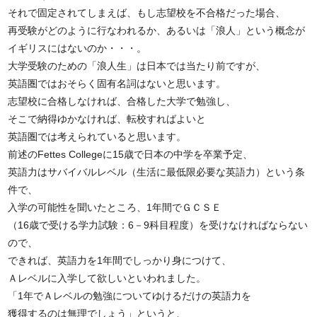
それで固定されてしまえば、もし志望校を不合格だった場合、
再受験がどのように行なわれるか、あるいは「浪人」という概念が
イギリスにはないのか・・・。
大学受験のための「浪人生」は日本では当たり前ですが、
英語圏ではおそらく固有名詞はないと思います。
志望校に合格しなければ、合格した大学で勉強し、
そこで納得ゆかなければ、転校すればよいと
英語圏では考えられていると思います。
前述のFettes Collegeに15歳で日本の中学を卒業予定、
英語力はサバイバルレベル（生活に最低限必要な英語力）という条
件で、
入学の可能性を聞いたところ、1年間でＧＣＳＥ
（16歳で受ける学力試験：6－9科目程度）を受けなければならない
ので、
できれば、英語力を1年間でしっかり身につけて、
Ａレベルに入学して欲しいといわれました。
「1年でＡレベルの勉強についてゆけるだけの英語力を
獲得するのは無理でしょう」というと、