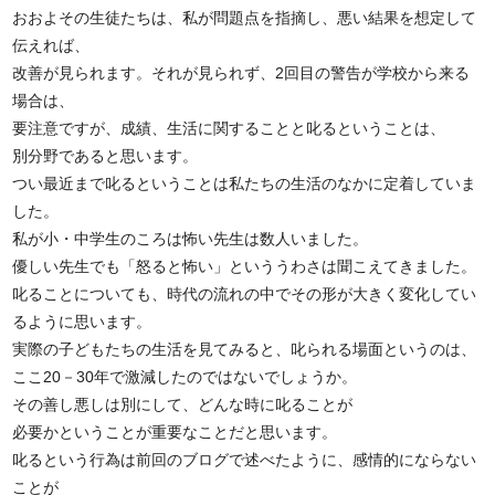
おおよその生徒たちは、私が問題点を指摘し、悪い結果を想定して
伝えれば、
改善が見られます。それが見られず、2回目の警告が学校から来る
場合は、
要注意ですが、成績、生活に関することと叱るということは、
別分野であると思います。
つい最近まで叱るということは私たちの生活のなかに定着していま
した。
私が小・中学生のころは怖い先生は数人いました。
優しい先生でも「怒ると怖い」といううわさは聞こえてきました。
叱ることについても、時代の流れの中でその形が大きく変化してい
るように思います。
実際の子どもたちの生活を見てみると、叱られる場面というのは、
ここ20－30年で激減したのではないでしょうか。
その善し悪しは別にして、どんな時に叱ることが
必要かということが重要なことだと思います。
叱るという行為は前回のブログで述べたように、感情的にならない
ことが