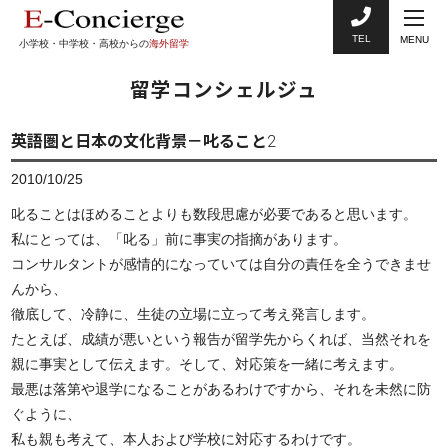
TEL
MENU
小学校・中学校・高校からの
海外留学
留学コンシェルジュ
英語圏と日本の文化背景－叱ること2
2010/10/25
叱ることはほめることよりも数段思慮が必要であると思います。
私にとっては、「叱る」前に事実の指摘があります。
コンサルタントが感情的になっていては自分の責任を全うできませ
んから、
徹底して、冷静に、生徒の立場に立って考え発言します。
たとえば、成績が悪いという報告が留学先からくれば、当然それを
親に事実として伝えます。そして、対応策を一緒に考えます。
最悪は落第や退学になることがあるわけですから、それを未然に防
ぐように、
私も親も考えて、本人および学校に対応するわけです。