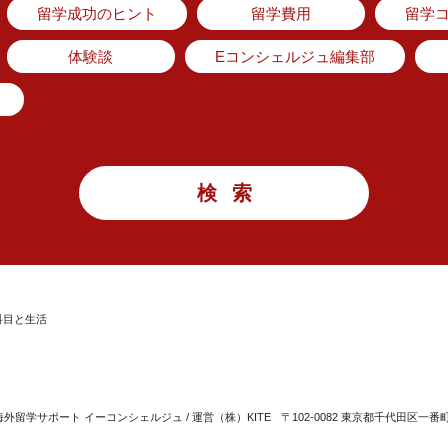
留学成功のヒント
留学費用
留学
体験談
Eコンシェルジュ編集部
科目と生活
留学サポート イーコンシェルジュ / 運営（株）KITE
〒102-0082 東京都千代田区一番