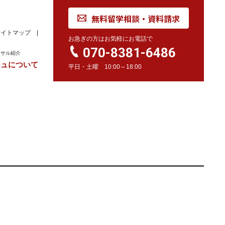
無料留学相談・資料請求
サイトマップ
お急ぎの方はお気軽にお電話で
070-8381-6486
ンサル紹介
ジュについて
平日・土曜 10:00～18:00
れ
学校訪問同行サービス
留学 Movie
カナダ
オーストラリア
留学情報
学校情報
留学情報
学校情報
スイス
留学情報
学校情報