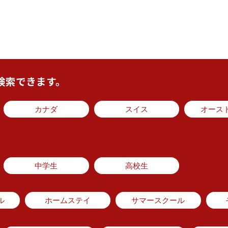
検索できます。
カナダ
スイス
オース
中学生
高校生
ル
ホームステイ
サマースクール