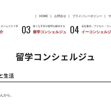
HOME
お問合せ
プライバシーポリシー
03
04
・ホームステイ等
様々な不安や疑問を解決する
会社案内・アクセス・コ
介
留学コンシェルジュ
イーコンシェル
学
いろいろな海外留学先
～国から留学先を考える
特徴
留学サポートの種類と料金
留学サポートの流
留学コンシェルジュ
クール
アメリカ
留学情報
学校情報
ニュージーランド
留学情報
学校情報
と生活
んから、