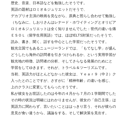
歴史、音楽、日本語などを勉強したそうです。
英語の題材はロミオ＆ジュリエットだそうで、
デカプリオ主演の映画を見ながら、原典と照らし合わせて勉強し
（ちなみに、しおりさんはレナード・ホワイティングとオリビア
ロミオ＆ジュリエットは全く知りませんでした：世代の違いを痛
ＥＳＯＬ（留学生用英語）では、ほぼIELTS対策だったそうで、
読み、書き、聞く、話すを中心とした学習だったそうです。
観光立国でもあるニュージーランドでは、「もてなし学」が盛ん
どうしたら海外の訪問者を引きつけられるか、という実用学習が
観光地の特徴、訪問者の分析、そしてさらなる発展のためにと
学習をしてゆきます。それが、トラベル＆ツーリズムです。
当初、英語力がほとんどなかった彼女は、Ｙｅａｒ９（中２）ク
入ったとのことですが、さすがに「精神年齢」の違いを感じ、
上のクラスに変更してもらったそうです。
私が彼女をお世話したのは今年の４月から７月の１学期間でした
その時の状況は明確にはわかりませんが、彼女の「自己主張」は
英語力に関わらず、言いたいことははっきり言う、それが彼らの
意見が食い違うから、議論をする。そして解決策を見出す。