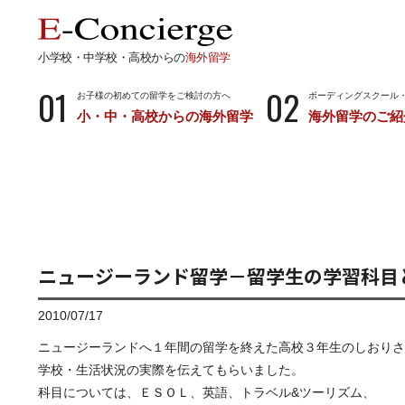
小学校・中学校・高校からの
海外留学
01
02
お子様の初めての留学をご検討の方へ
ボーディングスクール
小・中・高校からの海外留学
海外留学のご紹
長期留学
短期留
小学校・中学校・高校からの留学
留学サポートの
ボーディングスクールとは…
サマース
小学生からのボーディングスクール
中学生からのボーディングスクール
ニュージーランド留学－留学生の学習科目
高校生からのボーディングスクール
2010/07/17
ニュージーランドへ１年間の留学を終えた高校３年生のしおりさ
学校・生活状況の実際を伝えてもらいました。
科目については、ＥＳＯＬ、英語、トラベル&ツーリズム、