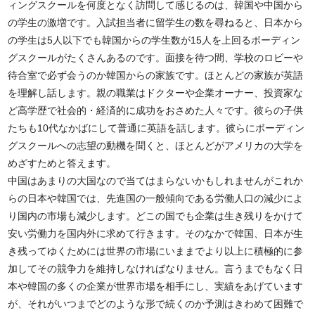
ィングスクールを何度となく訪問して感じるのは、韓国や中国から
の学生の激増です。入試担当者に留学生の数を尋ねると、日本から
の学生は5人以下でも韓国からの学生数が15人を上回るボーディン
グスクールがたくさんあるのです。面接を待つ間、学校のロビーや
待合室で必ず会うのか韓国からの家族です。ほとんどの家族が英語
を理解し話します。親の職業はドクターや企業オーナー、投資家な
ど高学歴で社会的・経済的に成功をおさめた人々です。彼らの子供
たちも10代なかばにして普通に英語を話します。彼らにボーディン
グスクールへの志望の動機を聞くと、ほとんどがアメリカの大学を
めざすためと答えます。
中国はあまりの大国なので当てはまらないかもしれませんがこれか
らの日本や韓国では、先進国の一般傾向である労働人口の減少によ
り国内の市場も減少します。どこの国でも企業は生き残りをかけて
安い労働力を国内外に求めて行きます。そのなかで韓国、日本が生
き残ってゆくためには世界の市場にいままでより以上に積極的に参
加してその競争力を維持しなければなりません。言うまでもなく日
本や韓国の多くの企業が世界市場を相手にし、実績をあげています
が、それがいつまでどのような形で続くのか予測はきわめて困難で