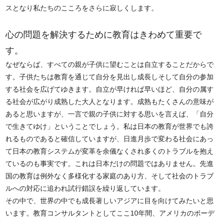
スとなり私たちのこころをさらに寂しくします。
心の問題を解決するために教育はきわめて重要で
す。
なぜならば、すべての親が子供に望むことは自立することだからで
す。子供たちは教育を通じて自分を見出し成長しそして自分の参加
する社会を広げてゆきます。自立が早ければ早いほど、自分の属す
る社会が広がり成熟した大人となります。成熟もたくさんの意味が
あると思いますが、一言で親の子供に対する思いを言えば、「自分
で生きてゆけ」ということでしょう。私は日本の教育が世界でも誇
れるものであると確信していますが、日進月歩で変わる社会にあっ
て日本の教育システムが変革を余儀なくされ多くのトラブルを抱え
ているのも事実です。これは日本だけの問題ではありません。先進
国の教育は例外なく多様化する家庭のあり方、そして社会のトラブ
ルへの対応に追われ試行錯誤を繰り返しています。
その中で、世界の中でも成長著しいアジアに目を向けてみたいと思
います。教育コンサルタントとしてここ10年間、アメリカのボーデ