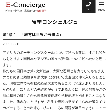
TEL
MENU
小学校・中学校・高校からの
海外留学
留学コンシェルジュ
第1章-1 「教育は世界から選ぶ」
2009/03/16
アメリカのボーディングスクールについて述べる前に、すこし私た
ちをとりまく国日本やアジアの国々の実情について述べたいと思い
ます。
私たちの国日本は第2次大戦後、大変な忍耐と努力そしてもちまえ
のまじめさと勤勉さを最大限に発揮して先進国の仲間入りをしまし
た。現在世界でも有数の経済大国であることは間違えありません。
その反面、ほとんどの先進国がそうであるように、経済的豊かさの
影に精神の貧しさから来る家族崩壊や学校崩壊を抱えることになり
ました。残念なことですが、科学や経済の発展で得られた繁栄では
カバーすることの出来ない人のこころの問題が毎日のようにニュー