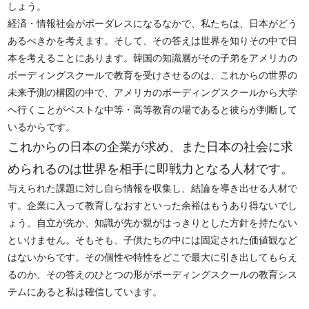
しょう。
経済・情報社会がボーダレスになるなかで、私たちは、日本がどう
あるべきかを考えます。そして、その答えは世界を知りその中で日
本を考えることにあります。韓国の知識層がその子弟をアメリカの
ボーディングスクールで教育を受けさせるのは、これからの世界の
未来予測の構図の中で、アメリカのボーディングスクールから大学
へ行くことがベストな中等・高等教育の場であると彼らが判断して
いるからです。
これからの日本の企業が求め、また日本の社会に求
められるのは世界を相手に即戦力となる人材です。
与えられた課題に対し自ら情報を収集し、結論を導き出せる人材で
す。企業に入って教育しなおすといった余裕はもうあり得ないでし
ょう。自立が先か、知識が先か親がはっきりとした方針を持たない
といけません。そもそも、子供たちの中には固定された価値観など
はないからです。その個性や特性をどこで最大に引き出してもらえ
るのか、その答えのひとつの形がボーディングスクールの教育シス
テムにあると私は確信しています。