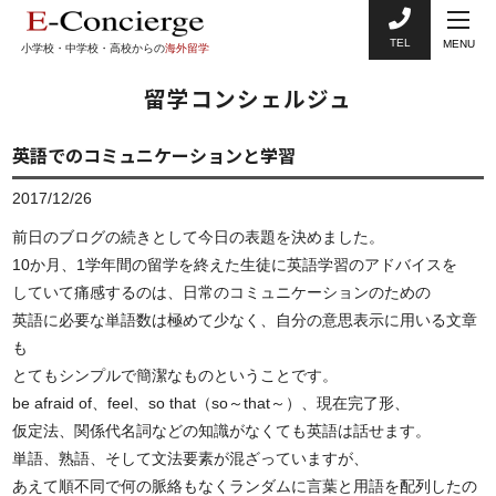
TEL
MENU
小学校・中学校・高校からの
海外留学
留学コンシェルジュ
英語でのコミュニケーションと学習
2017/12/26
前日のブログの続きとして今日の表題を決めました。
10か月、1学年間の留学を終えた生徒に英語学習のアドバイスを
していて痛感するのは、日常のコミュニケーションのための
英語に必要な単語数は極めて少なく、自分の意思表示に用いる文章
も
とてもシンプルで簡潔なものということです。
be afraid of、feel、so that（so～that～）、現在完了形、
仮定法、関係代名詞などの知識がなくても英語は話せます。
単語、熟語、そして文法要素が混ざっていますが、
あえて順不同で何の脈絡もなくランダムに言葉と用語を配列したの