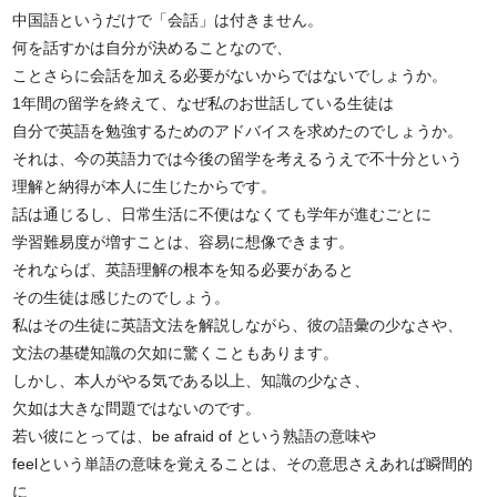
中国語というだけで「会話」は付きません。
何を話すかは自分が決めることなので、
ことさらに会話を加える必要がないからではないでしょうか。
1年間の留学を終えて、なぜ私のお世話している生徒は
自分で英語を勉強するためのアドバイスを求めたのでしょうか。
それは、今の英語力では今後の留学を考えるうえで不十分という
理解と納得が本人に生じたからです。
話は通じるし、日常生活に不便はなくても学年が進むごとに
学習難易度が増すことは、容易に想像できます。
それならば、英語理解の根本を知る必要があると
その生徒は感じたのでしょう。
私はその生徒に英語文法を解説しながら、彼の語彙の少なさや、
文法の基礎知識の欠如に驚くこともあります。
しかし、本人がやる気である以上、知識の少なさ、
欠如は大きな問題ではないのです。
若い彼にとっては、be afraid of という熟語の意味や
feelという単語の意味を覚えることは、その意思さえあれば瞬間的
に