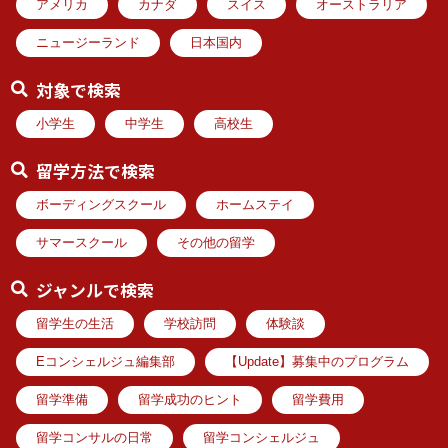
アメリカ
カナダ
スイス
オーストラリア
ニュージーランド
日本国内
対象で検索
小学生
中学生
高校生
留学方法で検索
ボーディングスクール
ホームステイ
サマースクール
その他の留学
ジャンルで検索
留学生の生活
学校訪問
体験談
Eコンシェルジュ編集部
【Update】募集中のプログラム
留学準備
留学成功のヒント
留学費用
留学コンサルの日常
留学コンシェルジュ