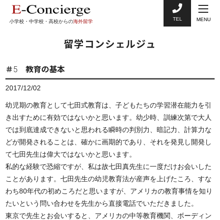
TEL
MENU
小学校・中学校・高校からの
海外留学
留学コンシェルジュ
＃5 教育の基本
2017/12/02
幼児期の教育として七田式教育は、子どもたちの学習潜在能力を引
き出すために有効ではないかと思います。幼少時、訓練次第で大人
では到底達成できないと思われる瞬時の判別力、暗記力、計算力な
どが開発されることは、確かに画期的であり、それを発見し開発し
て七田先生は偉大ではないかと思います。
私的な経験で恐縮ですが、私は故七田真先生に一度だけお会いした
ことがあります。七田先生の幼児教育法が産声を上げたころ、すな
わち80年代の初めころだと思いますが、アメリカの教育事情を知り
たいという問い合わせを先生から直接電話でいただきました。
東京で先生とお会いすると、アメリカの中等教育機関、ボーディン