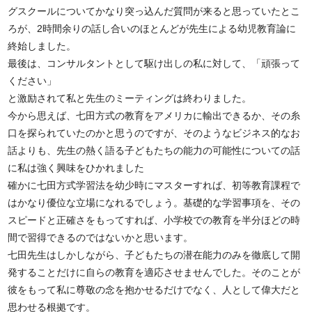
グスクールについてかなり突っ込んだ質問が来ると思っていたとこ
ろが、2時間余りの話し合いのほとんどが先生による幼児教育論に
終始しました。
最後は、コンサルタントとして駆け出しの私に対して、「頑張って
ください」
と激励されて私と先生のミーティングは終わりました。
今から思えば、七田方式の教育をアメリカに輸出できるか、その糸
口を探られていたのかと思うのですが、そのようなビジネス的なお
話よりも、先生の熱く語る子どもたちの能力の可能性についての話
に私は強く興味をひかれました
確かに七田方式学習法を幼少時にマスターすれば、初等教育課程で
はかなり優位な立場になれるでしょう。基礎的な学習事項を、その
スピードと正確さをもってすれば、小学校での教育を半分ほどの時
間で習得できるのではないかと思います。
七田先生はしかしながら、子どもたちの潜在能力のみを徹底して開
発することだけに自らの教育を適応させませんでした。そのことが
彼をもって私に尊敬の念を抱かせるだけでなく、人として偉大だと
思わせる根拠です。