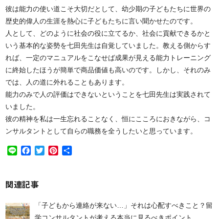
彼は能力の使い道こそ大切だとして、幼少期の子どもたちに世界の
歴史的偉人の生涯を熱心に子どもたちに言い聞かせたのです。
人として、どのように社会の役に立てるか、社会に貢献できるかと
いう基本的な姿勢を七田先生は自覚していました。教える側からす
れば、一定のマニュアルをこなせば成果が見える能力トレーニング
に終始したほうが簡単で商品価値も高いのです。しかし、それのみ
では、人の道に外れることもあります。
能力のみで人の評価はできないということを七田先生は実践されて
いました。
彼の精神を私は一生忘れることなく、恒にこころにおきながら、コ
ンサルタントとして自らの職務を全うしたいと思っています。
Line
Facebook
Twitter
Pinterest
共
有
関連記事
「子どもから連絡が来ない…」それは心配すべきこと？留
学コンサルタントが考える本当に見るべきポイント