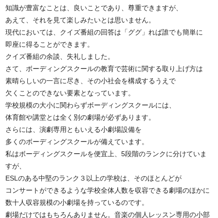
知識が豊富なことは、良いことであり、尊重できますが、
あえて、それを見て楽しみたいとは思いません。
現代においては、クイズ番組の回答は「ググ」れば誰でも簡単に
即座に得ることができます。
クイズ番組の余談、失礼しました。
さて、ボーディングスクールの教育で芸術に関する取り上げ方は
素晴らしいの一言に尽き、その小社会を構成するうえで
欠くことのできない要素となっています。
学校規模の大小に関わらずボーディングスクールには、
体育館や講堂とは全く別の劇場が必ずあります。
さらには、演劇専用ともいえる小劇場設備を
多くのボーディングスクールが備えています。
私はボーディングスクールを便宜上、5段階のランクに分けていま
すが、
ESLのある中堅のランク３以上の学校は、そのほとんどが
コンサートができるような学校全体人数を収容できる劇場のほかに
数十人収容規模の小劇場を持っているのです。
劇場だけではもちろんありません。音楽の個人レッスン専用の小部