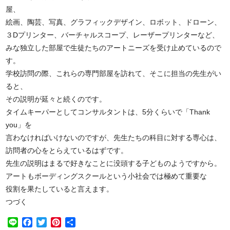
屋、
絵画、陶芸、写真、グラフィックデザイン、ロボット、ドローン、
３Dプリンター、バーチャルスコープ、レーザープリンターなど、
みな独立した部屋で生徒たちのアートニーズを受け止めているので
す。
学校訪問の際、これらの専門部屋を訪れて、そこに担当の先生がい
ると、
その説明が延々と続くのです。
タイムキーパーとしてコンサルタントは、5分くらいで「Thank
you」を
言わなければいけないのですが、先生たちの科目に対する専心は、
訪問者の心をとらえているはずです。
先生の説明はまるで好きなことに没頭する子どものようですから。
アートもボーディングスクールという小社会では極めて重要な
役割を果たしていると言えます。
つづく
Line
Facebook
Twitter
Pinterest
共