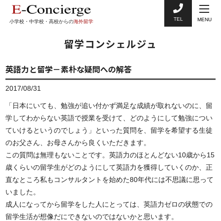
TEL
MENU
小学校・中学校・高校からの
海外留学
留学コンシェルジュ
英語力と留学－素朴な疑問への解答
2017/08/31
「日本にいても、勉強が追い付かず満足な成績が取れないのに、留
学してわからない英語で授業を受けて、どのようにして勉強につい
ていけるというのでしょう」といった質問を、留学を希望する生徒
のお父さん、お母さんから良くいただきます。
この質問は無理もないことです。英語力のほとんどない10歳から15
歳くらいの留学生がどのようにして英語力を獲得していくのか、正
直なところ私もコンサルタントを始めた80年代には不思議に思って
いました。
成人になってから留学をした人にとっては、英語力ゼロの状態での
留学生活が想像だにできないのではないかと思います。