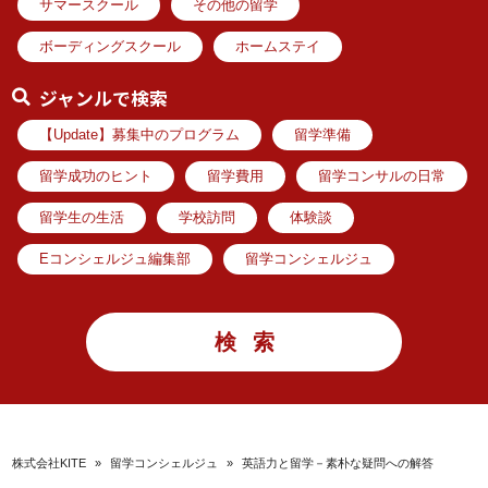
サマースクール
その他の留学
ボーディングスクール
ホームステイ
ジャンルで検索
【Update】募集中のプログラム
留学準備
留学成功のヒント
留学費用
留学コンサルの日常
留学生の生活
学校訪問
体験談
Eコンシェルジュ編集部
留学コンシェルジュ
株式会社KITE
»
留学コンシェルジュ
»
英語力と留学－素朴な疑問への解答