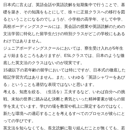
日本式に言えば、英語会話や英語読解を短期集中で行うことで、基
礎を築き、その知識をもとにして、徐々に正規クラスへの移行を図
るということになるのでしょうが、小学校の高学年、そして中学、
高校ボーディングスクールには、英会話の授業や英語読解のための
文法学習に特化した留学生だけの特別クラスがどこの学校にもある
わけではありません。
ジュニアボーディングスクールにおいては、寮生受け入れが5年生
より始まるところもありますが、ESLクラスでは、日本のような徹
底した英文法のクラスはないのが現実です。
15歳以下の若年齢の留学においては特にですが、日本式の徹底した
暗記学習方式はありません。また、いわゆる「英語シャワーをあび
る」ということも適切な表現ではないと思います。
考える、知恵を絞る、（生活を）工夫するなど、いわば自分への挑
戦、未知の世界に踏み込む決断と勇気といった精神要素が彼らの留
学を支えています。学びの場を教室や机上に限定するのではなく、
新たな環境への適応することを考えるすべてのプロセスが彼らにと
っての学びです。
英文法を知らなくても、長文読解に取り組んだことが無くても、若