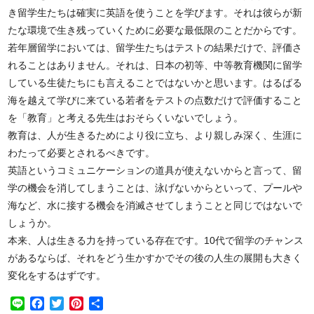
き留学生たちは確実に英語を使うことを学びます。それは彼らが新
たな環境で生き残っていくために必要な最低限のことだからです。
若年層留学においては、留学生たちはテストの結果だけで、評価さ
れることはありません。それは、日本の初等、中等教育機関に留学
している生徒たちにも言えることではないかと思います。はるばる
海を越えて学びに来ている若者をテストの点数だけで評価すること
を「教育」と考える先生はおそらくいないでしょう。
教育は、人が生きるためにより役に立ち、より親しみ深く、生涯に
わたって必要とされるべきです。
英語というコミュニケーションの道具が使えないからと言って、留
学の機会を消してしまうことは、泳げないからといって、プールや
海など、水に接する機会を消滅させてしまうことと同じではないで
しょうか。
本来、人は生きる力を持っている存在です。10代で留学のチャンス
があるならば、それをどう生かすかでその後の人生の展開も大きく
変化をするはずです。
Line
Facebook
Twitter
Pinterest
共