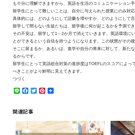
も十分に理解できますから、英語を生活のコミュニケーション手
留学生にとって難しいことは、自分に与えられた授業にのみ対応
具体的には、どのようにして語彙を増やすか、どのようにして言
留学して間もない生徒たちは、留学後に何が起こるかを予測でき
その不安は、留学して1－2か月で消えていきます。英語環境に
とができるという自信を持つようになります。この状態がその後
そこに留まるか、あるいは、進学や自分の将来に対して、新たな
るからです。
留学生にとって英語総合対策の進捗度はTOEFLのスコアによ
べきことがより鮮明に見えてきます。
つづく
Line
Facebook
Twitter
Pinterest
共
有
関連記事