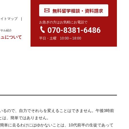
無料留学相談・資料請求
サイトマップ
お急ぎの方はお気軽にお電話で
070-8381-6486
ンサル紹介
ジュについて
平日・土曜 10:00～18:00
れ
学校訪問同行サービス
留学 Movie
カナダ
オーストラリア
留学情報
学校情報
留学情報
学校情報
スイス
留学情報
学校情報
いるので、自力でそれらを変えることはできません。午後3時前
とは、簡単ではありません。
簡単に去るわけにはゆかないことは、10代前半の生徒であって