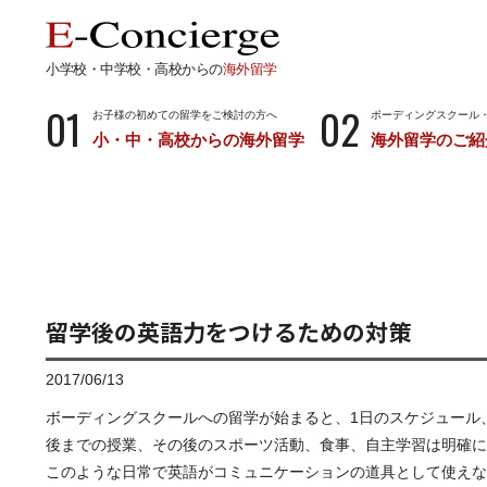
小学校・中学校・高校からの
海外留学
01
02
お子様の初めての留学をご検討の方へ
ボーディングスクール
小・中・高校からの海外留学
海外留学のご紹
長期留学
短期留
小学校・中学校・高校からの留学
留学サポートの
ボーディングスクールとは…
サマース
小学生からのボーディングスクール
中学生からのボーディングスクール
留学後の英語力をつけるための対策
高校生からのボーディングスクール
2017/06/13
ボーディングスクールへの留学が始まると、1日のスケジュール
後までの授業、その後のスポーツ活動、食事、自主学習は明確に
このような日常で英語がコミュニケーションの道具として使えな