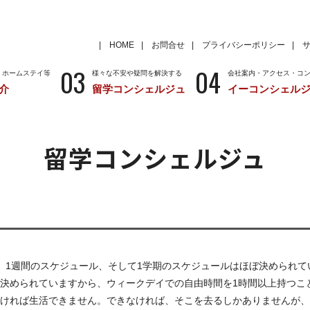
HOME
お問合せ
プライバシーポリシー
03
04
・ホームステイ等
様々な不安や疑問を解決する
会社案内・アクセス・コ
介
留学コンシェルジュ
イーコンシェル
学
いろいろな海外留学先
～国から留学先を考える
特徴
留学サポートの種類と料金
留学サポートの流
留学コンシェルジュ
クール
アメリカ
留学情報
学校情報
ニュージーランド
留学情報
学校情報
、1週間のスケジュール、そして1学期のスケジュールはほぼ決められて
決められていますから、ウィークデイでの自由時間を1時間以上持つこ
ければ生活できません。できなければ、そこを去るしかありませんが、