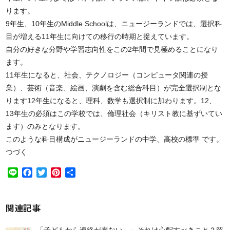
ります。
9年生、10年生のMiddle Schoolは、ニュージーランドでは、選択科
目が増える11年生に向けての移行の時期と捉えています。
自分の好きな分野や学習志向性をこの2年間で見極めることになり
ます。
11年生になると、社会、テクノロジー（コンピュータ関連の授
業）、芸術（音楽、絵画、演劇を含む総合科目）が完全選択制とな
ります12年生になると、理科、数学も選択制に加わります。12、
13年生の必須はこの学校では、倫理社会（キリスト教に基ずいてい
ます）のみとなります。
このような科目構成がニュージーランドの中学、高校の標準 です。
つづく
Line
Facebook
Twitter
Pinterest
共
有
関連記事
「子どもから連絡が来ない…」それは心配すべきこと？留