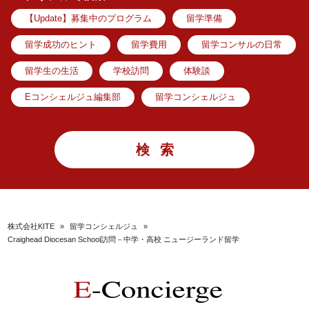
【Update】募集中のプログラム
留学準備
留学成功のヒント
留学費用
留学コンサルの日常
留学生の生活
学校訪問
体験談
Eコンシェルジュ編集部
留学コンシェルジュ
株式会社KITE
»
留学コンシェルジュ
»
Craighead Diocesan School訪問－中学・高校 ニュージーランド留学