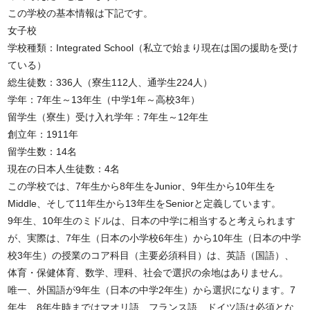
この学校の基本情報は下記です。
女子校
学校種類：Integrated School（私立で始まり現在は国の援助を受け
ている）
総生徒数：336人（寮生112人、通学生224人）
学年：7年生～13年生（中学1年～高校3年）
留学生（寮生）受け入れ学年：7年生～12年生
創立年：1911年
留学生数：14名
現在の日本人生徒数：4名
この学校では、7年生から8年生をJunior、9年生から10年生を
Middle、そして11年生から13年生をSeniorと定義しています。
9年生、10年生のミドルは、日本の中学に相当すると考えられます
が、実際は、7年生（日本の小学校6年生）から10年生（日本の中学
校3年生）の授業のコア科目（主要必須科目）は、英語（国語）、
体育・保健体育、数学、理科、社会で選択の余地はありません。
唯一、外国語が9年生（日本の中学2年生）から選択になります。7
年生、8年生時まではマオリ語、フランス語、ドイツ語は必須とな