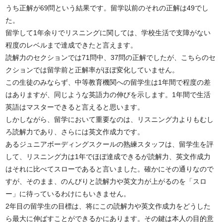
うち正解が69問という結果です。留学以前のそれの正解は49でし
た。
留学して1年余りでリスニングに関しては、学校生活で支障がない
程度のレベルまで達成できたと言えます。
読解力のセクションでは71問中、37問の正解でしたが、こちらのセ
クションでは留学前と正解率がほぼ変化していません。
この生徒のみならず、中等教育機関への留学生は1年間で程度の差
はありますが、同じような英語力の伸びを示します。1年間で生活
英語はマスターできると言えると思います。
しかしながら、留学において重要なのは、リスニング力よりもむし
ろ読解力であり、さらには英文作成力です。
あるジュニアボーディングスクールの熟練スタッフは、留学生を評
して、リスニング力は1年でほぼ達成できるが読解力、英文作成力
はそれに比べてスローであると言いました。確かにその通りなので
すが、そのまま、のんびりと読解力や英文力が上がるのを「スロ
ー」に待っているわけにもいきません。
2年目の留学生の目標は、将にこの読解力や英文作成力をどうした
ら最大に伸ばすことができるかにあります。その鍵は本人の目的意