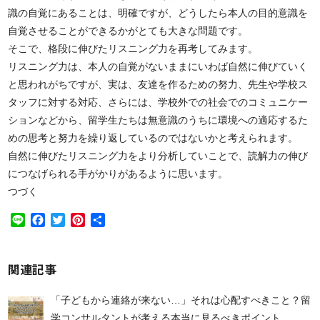
識の自覚にあることは、明確ですが、どうしたら本人の目的意識を
自覚させることができるかがとても大きな問題です。
そこで、格段に伸びたリスニング力を再考してみます。
リスニング力は、本人の自覚がないままにいわば自然に伸びていく
と思われがちですが、実は、友達を作るための努力、先生や学校ス
タッフに対する対応、さらには、学校外での社会でのコミュニケー
ションなどから、留学生たちは無意識のうちに環境への適応するた
めの思考と努力を繰り返しているのではないかと考えられます。
自然に伸びたリスニング力をより分析していことで、読解力の伸び
につなげられる手がかりがあるように思います。
つづく
Line
Facebook
Twitter
Pinterest
共
有
関連記事
「子どもから連絡が来ない…」それは心配すべきこと？留
学コンサルタントが考える本当に見るべきポイント