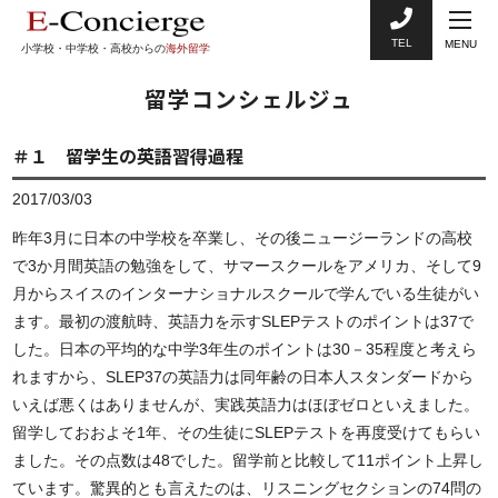
TEL
MENU
小学校・中学校・高校からの
海外留学
留学コンシェルジュ
＃１ 留学生の英語習得過程
2017/03/03
昨年3月に日本の中学校を卒業し、その後ニュージーランドの高校
で3か月間英語の勉強をして、サマースクールをアメリカ、そして9
月からスイスのインターナショナルスクールで学んでいる生徒がい
ます。最初の渡航時、英語力を示すSLEPテストのポイントは37で
した。日本の平均的な中学3年生のポイントは30－35程度と考えら
れますから、SLEP37の英語力は同年齢の日本人スタンダードから
いえば悪くはありませんが、実践英語力はほぼゼロといえました。
留学しておおよそ1年、その生徒にSLEPテストを再度受けてもらい
ました。その点数は48でした。留学前と比較して11ポイント上昇し
ています。驚異的とも言えたのは、リスニングセクションの74問の