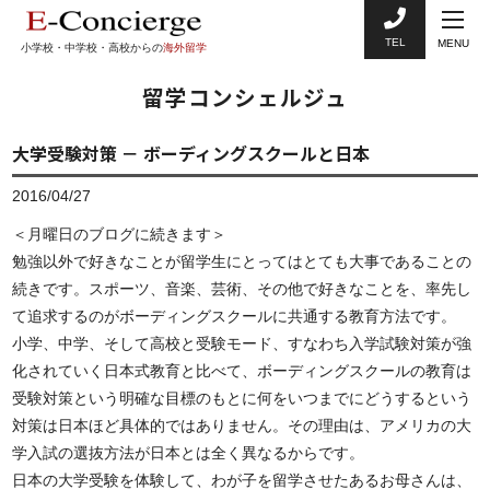
TEL
MENU
小学校・中学校・高校からの
海外留学
留学コンシェルジュ
大学受験対策 － ボーディングスクールと日本
2016/04/27
＜月曜日のブログに続きます＞
勉強以外で好きなことが留学生にとってはとても大事であることの
続きです。スポーツ、音楽、芸術、その他で好きなことを、率先し
て追求するのがボーディングスクールに共通する教育方法です。
小学、中学、そして高校と受験モード、すなわち入学試験対策が強
化されていく日本式教育と比べて、ボーディングスクールの教育は
受験対策という明確な目標のもとに何をいつまでにどうするという
対策は日本ほど具体的ではありません。その理由は、アメリカの大
学入試の選抜方法が日本とは全く異なるからです。
日本の大学受験を体験して、わが子を留学させたあるお母さんは、