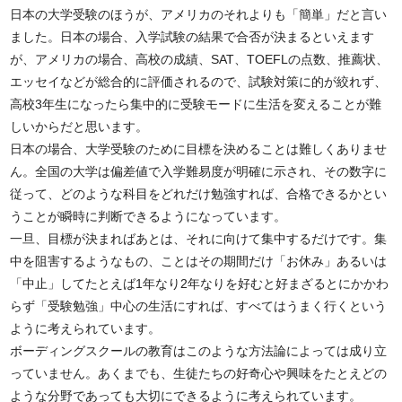
日本の大学受験のほうが、アメリカのそれよりも「簡単」だと言い
ました。日本の場合、入学試験の結果で合否が決まるといえます
が、アメリカの場合、高校の成績、SAT、TOEFLの点数、推薦状、
エッセイなどが総合的に評価されるので、試験対策に的が絞れず、
高校3年生になったら集中的に受験モードに生活を変えることが難
しいからだと思います。
日本の場合、大学受験のために目標を決めることは難しくありませ
ん。全国の大学は偏差値で入学難易度が明確に示され、その数字に
従って、どのような科目をどれだけ勉強すれば、合格できるかとい
うことが瞬時に判断できるようになっています。
一旦、目標が決まればあとは、それに向けて集中するだけです。集
中を阻害するようなもの、ことはその期間だけ「お休み」あるいは
「中止」してたとえば1年なり2年なりを好むと好まざるとにかかわ
らず「受験勉強」中心の生活にすれば、すべてはうまく行くという
ように考えられています。
ボーディングスクールの教育はこのような方法論によっては成り立
っていません。あくまでも、生徒たちの好奇心や興味をたとえどの
ような分野であっても大切にできるように考えられています。