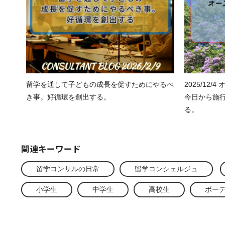
留学を通して子どもの成長を促すためにやるべ
2025/12
き事。好循環を創出する。
今日から施行
る。
関連キーワード
留学コンサルの日常
留学コンシェルジュ
小学生
中学生
高校生
ボー