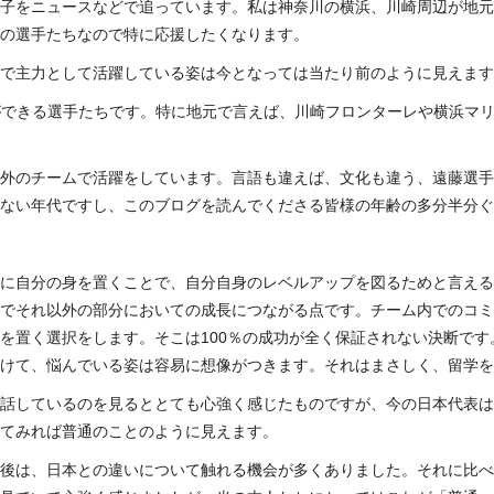
子をニュースなどで追っています。私は神奈川の横浜、川崎周辺が地元
の選手たちなので特に応援したくなります。
で主力として活躍している姿は今となっては当たり前のように見えますが
ができる選手たちです。特に地元で言えば、川崎フロンターレや横浜マリ
外のチームで活躍をしています。言語も違えば、文化も違う、遠藤選手
ない年代ですし、このブログを読んでくださる皆様の年齢の多分半分ぐ
に自分の身を置くことで、自分自身のレベルアップを図るためと言える
でそれ以外の部分においての成長につながる点です。チーム内でのコミ
を置く選択をします。そこは100％の成功が全く保証されない決断です
けて、悩んでいる姿は容易に想像がつきます。それはまさしく、留学を
話しているのを見るととても心強く感じたものですが、今の日本代表は
てみれば普通のことのように見えます。
後は、日本との違いについて触れる機会が多くありました。それに比べ