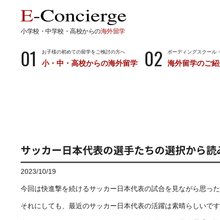
小学校・中学校・高校からの
海外留学
01
02
お子様の初めての留学をご検討の方へ
ボーディングスクール
小・中・高校からの海外留学
海外留学のご紹
長期留学
短期留
小学校・中学校・高校からの留学
留学サポートの
ボーディングスクールとは…
サマース
小学生からのボーディングスクール
中学生からのボーディングスクール
サッカー日本代表の選手たちの選択から読
高校生からのボーディングスクール
2023/10/19
今回は快進撃を続けるサッカー日本代表の試合を見ながら思った
それにしても、最近のサッカー日本代表の活躍は素晴らしいです