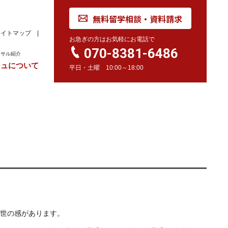
無料留学相談・資料請求
サイトマップ
お急ぎの方はお気軽にお電話で
070-8381-6486
ンサル紹介
ジュについて
平日・土曜 10:00～18:00
れ
学校訪問同行サービス
留学 Movie
カナダ
オーストラリア
留学情報
学校情報
留学情報
学校情報
スイス
留学情報
学校情報
世の感があります。