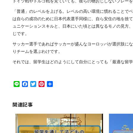
ドイツ戦やトルコ戦を見ていても、彼らの物おじしないプレーを
「普通」のレベルを上げる。レベルの高い環境に慣れることでベ
は自らの成功のために日本代表選手同様に、自ら安住の地を捨て
ュニケーションスキルと、日本にいた頃とは異なるモノの見方、
じです。
サッカー選手であればサッカーが盛んなヨーロッパが選択肢にな
りチームを選ぶわけです。
それでは、留学生はどのようにして自分にとっても「最適な留学
Line
Facebook
Twitter
Pinterest
共
有
関連記事