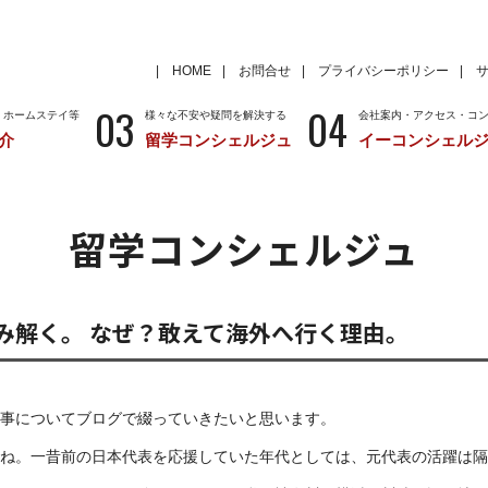
HOME
お問合せ
プライバシーポリシー
03
04
・ホームステイ等
様々な不安や疑問を解決する
会社案内・アクセス・コ
介
留学コンシェルジュ
イーコンシェル
学
いろいろな海外留学先
～国から留学先を考える
特徴
留学サポートの種類と料金
留学サポートの流
留学コンシェルジュ
クール
アメリカ
留学情報
学校情報
ニュージーランド
留学情報
学校情報
み解く。 なぜ？敢えて海外へ行く理由。
事についてブログで綴っていきたいと思います。
ね。一昔前の日本代表を応援していた年代としては、元代表の活躍は隔