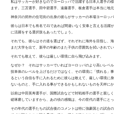
私はサッカーが好きなのでヨーロッパで活躍する日本人選手の様
ます。三苫選手、田中碧選手、遠藤選手、板倉選手は本当に地元
神奈川の郊外の住宅街の出身の彼らがサッカーの本場ヨーロッパ
彼らは日本でも有名でJ1であれば間違いなく安泰と言える活躍
に活躍をする選択肢もあったでしょう。
それでも、彼らはその道を選ばず、それぞれに海外を目指し、海
まだ大学を出て、新卒の年齢のまた子供の雰囲気を拭いきれてい
それでも敢えて、彼らは厳しい環境に自ら飛び込みます。
なぜか？ それはサッカーでいればヨーロッパのより高いレベル
技単体のレベルを上げるだけではなく、その環境に「慣れる」事
るという自信を手に入れるために彼らは敢えて、厳しい環境に身
ないものと、手に入れる事ができるかもしれないものを天秤にか
以前は中田英寿選手が、国際試合などで対戦相手の選手と親しく
磋琢磨していますから、あの頃の感慨は、今の世代の選手にとっ
その年代の選手たちの試合後のコメントは特に強豪国との試合の