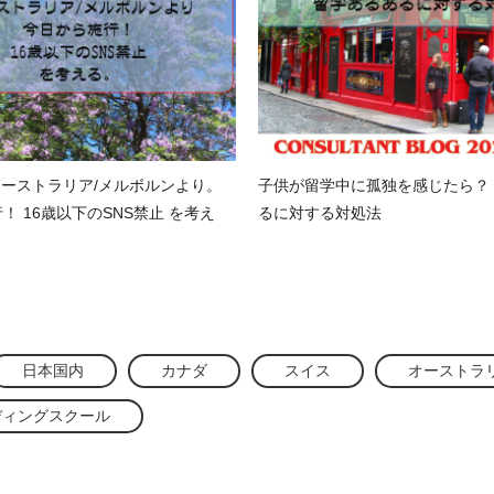
/4 オーストラリア/メルボルンより。
子供が留学中に孤独を感じたら？
！ 16歳以下のSNS禁止 を考え
るに対する対処法
日本国内
カナダ
スイス
オーストラ
ディングスクール