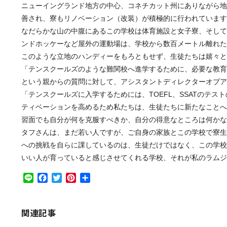
ニューイングランド地方の中心、コネチカット州にありながら地
善され、寮もリノベーション（改装）が積極的に行われています
なだらかな山の中腹にあるこの学校は体育施設と女子寮、そして
ンドホッケーなど屋外の運動場は、学校から数百メートル離れた
このような立地のハンディーをもろともせず、生徒たちは嬉々と
「テンスクールズのような難関校へ進学するために、必要な教育
という親からの質問に対して、アシスタントディレクターオブア
「テンスクールズに入学するためには、TOEFL、SSATのテ
ティベーションを高めるため私たちは、生徒たちに新たなことへ
習面でも自分が何を克服すべきか、自分の得意なところは何かな
タフさんは、まだ若い人ですが、ご自身の家族とこの学校で寮生
への挑戦を自らに課しているのは、生徒だけではなく、この学校
いい人が育っていると感じさせてくれる学校、それが私のラムジ
Line
Facebook
Twitter
Pinterest
共
有
関連記事