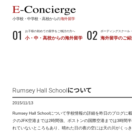
小学校・中学校・高校からの
海外留学
01
02
お子様の初めての留学をご検討の方へ
ボーディングスクール
小・中・高校からの海外留学
海外留学のご紹
長期留学
短期留
小学校・中学校・高校からの留学
留学サポートの
ボーディングスクールとは…
サマース
小学生からのボーディングスクール
中学生からのボーディングスクール
Rumsey Hall Schoolについて
高校生からのボーディングスクール
2015/11/13
Rumsey Hall Schoolについて学校情報の詳細を昨
クのJFK空港までは2時間強、ボストンの国際空港までは3時
れていないところもあり、晴れた日の夜の空には天の川がくっき