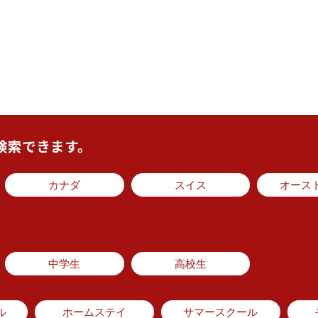
検索できます。
カナダ
スイス
オース
中学生
高校生
ル
ホームステイ
サマースクール