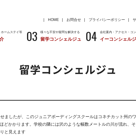
HOME
お問合せ
プライバシーポリシー
03
04
・ホームステイ等
様々な不安や疑問を解決する
会社案内・アクセス・コ
介
留学コンシェルジュ
イーコンシェル
学
いろいろな海外留学先
～国から留学先を考える
特徴
留学サポートの種類と料金
留学サポートの流
留学コンシェルジュ
クール
アメリカ
留学情報
学校情報
ニュージーランド
留学情報
学校情報
日のブログに載せましたが、このジュニアボーディングスクールはコネチカット
間半ほどかかります。学校の隣には沢のような幅数メートルの川が流れ、
りと見えます