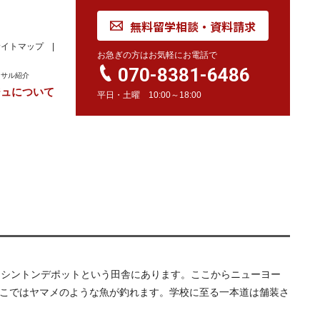
無料留学相談・資料請求
サイトマップ
お急ぎの方はお気軽にお電話で
070-8381-6486
ンサル紹介
ジュについて
平日・土曜 10:00～18:00
れ
学校訪問同行サービス
留学 Movie
カナダ
オーストラリア
留学情報
学校情報
留学情報
学校情報
スイス
留学情報
学校情報
州のワシントンデポットという田舎にあります。ここからニューヨー
そこではヤマメのような魚が釣れます。学校に至る一本道は舗装さ