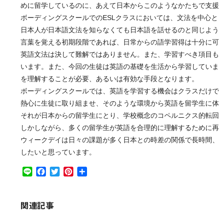
めに留学しているのに、あえて日本からこのようなかたちで支援
ボーディングスクールでのESLクラスにおいては、文法を中心
日本人が日本語文法を知らなくても日本語を話せるのと同じよう
言葉を覚える初期段階であれば、日常からの語学習得は十分に可
英語文法は決して難解ではありません。また、学習すべき項目も
います。また、今回の生徒は英語の基礎を生活から学習していま
を理解することが必要、あるいは有効な手段となります。
ボーディングスクールでは、英語を学習する機会はクラスだけで
熱心に生徒に取り組ませ、そのような環境から英語を留学生に体
それが日本からの留学生にとり、学校概念のコペルニクス的転回
しかしながら、多くの留学生が英語を合理的に理解するために再
ウィークデイは日々の課題が多く日本との時差の関係で長時間、
したいと思っています。
Line
Facebook
Twitter
Pinterest
共
有
関連記事