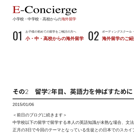
小学校・中学校・高校からの
海外留学
01
02
お子様の初めての留学をご検討の方へ
ボーディングスクール
小・中・高校からの海外留学
海外留学のご紹
長期留学
短期留
小学校・中学校・高校からの留学
留学サポートの
ボーディングスクールとは…
サマース
小学生からのボーディングスクール
中学生からのボーディングスクール
その2 留学2年目、英語力を伸ばすために
高校生からのボーディングスクール
2015/01/06
＜前日のブログに続きます＞
中学校以下の留学で留学する本人の英語知識が未熟な場合、文法
正月の3日で今回のテーマとなっている生徒との日本でのスカイ