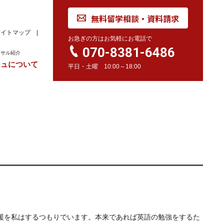
無料留学相談・資料請求
サイトマップ
お急ぎの方はお気軽にお電話で
070-8381-6486
ンサル紹介
ジュについて
平日・土曜 10:00～18:00
れ
学校訪問同行サービス
留学 Movie
カナダ
オーストラリア
留学情報
学校情報
留学情報
学校情報
スイス
留学情報
学校情報
援を私はするつもりでいます。本来であれば英語の勉強をするた