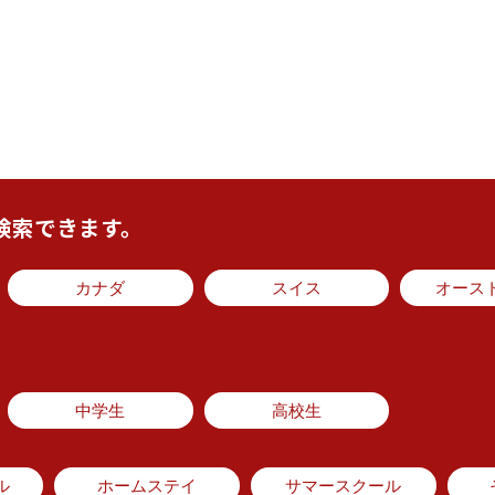
検索できます。
カナダ
スイス
オース
中学生
高校生
ル
ホームステイ
サマースクール