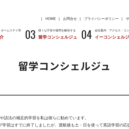
HOME
お問合せ
プライバシーポリシー
03
04
・ホームステイ等
様々な不安や疑問を解決する
会社案内・アクセス・コ
介
留学コンシェルジュ
イーコンシェル
学
いろいろな海外留学先
～国から留学先を考える
特徴
留学サポートの種類と料金
留学サポートの流
留学コンシェルジュ
クール
アメリカ
留学情報
学校情報
ニュージーランド
留学情報
学校情報
や語法の補足的学習を私は彼らに勧めています。
プ学習はすでに終了しましたが、渡航後も土・日を使って英語学習の応