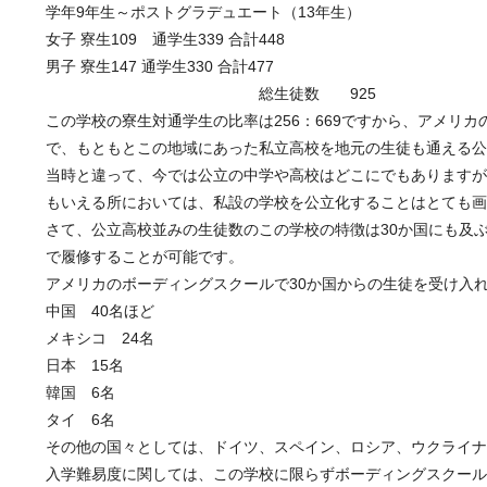
学年9年生～ポストグラデュエート（13年生）
女子 寮生109 通学生339 合計448
男子 寮生147 通学生330 合計477
総生徒数 925
この学校の寮生対通学生の比率は256：669ですから、アメリ
で、もともとこの地域にあった私立高校を地元の生徒も通える公
当時と違って、今では公立の中学や高校はどこにでもありますが
もいえる所においては、私設の学校を公立化することはとても画
さて、公立高校並みの生徒数のこの学校の特徴は30か国にも及ぶ
で履修することが可能です。
アメリカのボーディングスクールで30か国からの生徒を受け入
中国 40名ほど
メキシコ 24名
日本 15名
韓国 6名
タイ 6名
その他の国々としては、ドイツ、スペイン、ロシア、ウクライナ
入学難易度に関しては、この学校に限らずボーディングスクール