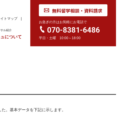
無料留学相談・資料請求
サイトマップ
お急ぎの方はお気軽にお電話で
070-8381-6486
ンサル紹介
ジュについて
平日・土曜 10:00～18:00
れ
学校訪問同行サービス
留学 Movie
カナダ
オーストラリア
留学情報
学校情報
留学情報
学校情報
スイス
留学情報
学校情報
問しました。基本データを下記に示します。