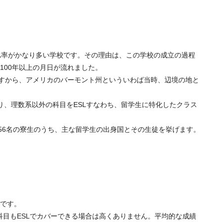
生比率がかなり多い学校です。その理由は、この学校の成立の過程
00年以上の月日が流れました。
ですから、アメリカのバーモント州といういわば当時、辺境の地と
り、理数系以外の科目をESLすなわち、留学生に特化したクラス
56名の寮生のうち、主な留学生の出身国とその生徒を挙げます。
です。
科目もESLでカバーできる場合は高くありません。平均的な成績