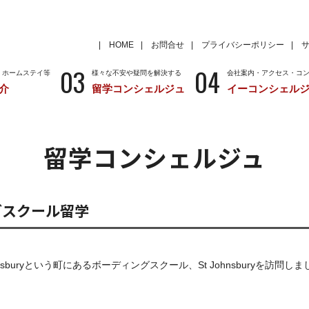
HOME
お問合せ
プライバシーポリシー
03
04
・ホームステイ等
様々な不安や疑問を解決する
会社案内・アクセス・コ
介
留学コンシェルジュ
イーコンシェル
学
いろいろな海外留学先
～国から留学先を考える
特徴
留学サポートの種類と料金
留学サポートの流
留学コンシェルジュ
クール
アメリカ
留学情報
学校情報
ニュージーランド
留学情報
学校情報
ディングスクール留学
sburyという町にあるボーディングスクール、St Johnsburyを訪