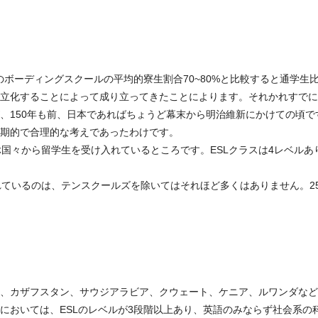
カのボーディングスクールの平均的寮生割合70~80%と比較すると通学
立化することによって成り立ってきたことによります。それかれすでに1
、150年も前、日本であればちょうど幕末から明治維新にかけての頃
期的で合理的な考えであったわけです。
国々から留学生を受け入れているところです。ESLクラスは4レベルあ
れているのは、テンスクールズを除いてはそれほど多くはありません。2
、カザフスタン、サウジアラビア、クウェート、ケニア、ルワンダなど
においては、ESLのレベルが3段階以上あり、英語のみならず社会系の