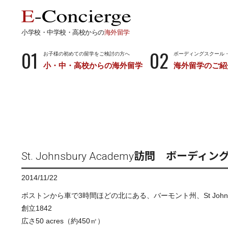
小学校・中学校・高校からの
海外留学
01
02
お子様の初めての留学をご検討の方へ
ボーディングスクール
小・中・高校からの海外留学
海外留学のご紹
長期留学
短期留
小学校・中学校・高校からの留学
留学サポートの
ボーディングスクールとは…
サマース
小学生からのボーディングスクール
中学生からのボーディングスクール
St. Johnsbury Academy訪問 ボー
高校生からのボーディングスクール
2014/11/22
ボストンから車で3時間ほどの北にある、バーモント州、St John
創立1842
広さ50 acres（約450㎡）