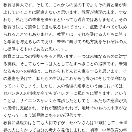
教育は偉大です。そして、これからの世の中でよりその質と量が向
上していくことは間違えないと思います。教育が地球の未来、すな
わち、私たちの未来を決めるといっても過言ではありません。その
教育は決して競争して勝ち取るものではなく、点数ですべてが決め
られることでもありません。教育とは、それを受ける人たちに誇り
と希望を与えるものであり、未来に向けての処方箋をそれぞれの人
に提供するものであると思います。
教育には二つの役割があると思います。一つは未知なるものに対す
る挑戦、そしてもう一つは人としてなすべきことの追求です。未知
なるものへの挑戦は、これからもどんどん進歩すると思います。そ
の恩恵を受けて、私たちの生活はこれからも豊かにそして便利にな
っていくでしょう。しかし、人の倫理の追求という面においては、
セバンさんの指摘が今でもダイレクトに私たちに響きます。という
ことは、サイエンスがいくら進歩したとしても、私たちの意識が負
の感情に支配され、それが継続されれば、地球そのものの未来がな
くなってしまう瀬戸際にあるのが現代です。
教育に基礎力はとても大切ですが、セバンさんは12歳にして、全世
界の人に向かって自分の考えを発信しました。初等、中等教育の年