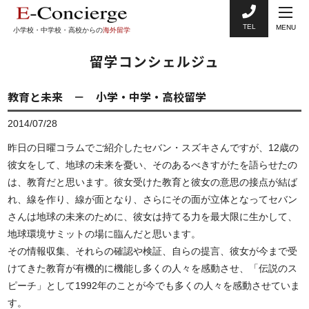
TEL
MENU
小学校・中学校・高校からの
海外留学
留学コンシェルジュ
教育と未来 － 小学・中学・高校留学
2014/07/28
昨日の日曜コラムでご紹介したセバン・スズキさんですが、12歳の
彼女をして、地球の未来を憂い、そのあるべきすがたを語らせたの
は、教育だと思います。彼女受けた教育と彼女の意思の接点が結ば
れ、線を作り、線が面となり、さらにその面が立体となってセバン
さんは地球の未来のために、彼女は持てる力を最大限に生かして、
地球環境サミットの場に臨んだと思います。
その情報収集、それらの確認や検証、自らの提言、彼女が今まで受
けてきた教育が有機的に機能し多くの人々を感動させ、「伝説のス
ピーチ」として1992年のことが今でも多くの人々を感動させていま
す。