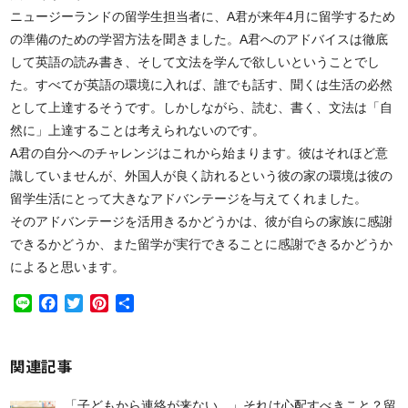
ニュージーランドの留学生担当者に、A君が来年4月に留学するため
の準備のための学習方法を聞きました。A君へのアドバイスは徹底
して英語の読み書き、そして文法を学んで欲しいということでし
た。すべてが英語の環境に入れば、誰でも話す、聞くは生活の必然
として上達するそうです。しかしながら、読む、書く、文法は「自
然に」上達することは考えられないのです。
A君の自分へのチャレンジはこれから始まります。彼はそれほど意
識していませんが、外国人が良く訪れるという彼の家の環境は彼の
留学生活にとって大きなアドバンテージを与えてくれました。
そのアドバンテージを活用きるかどうかは、彼が自らの家族に感謝
できるかどうか、また留学が実行できることに感謝できるかどうか
によると思います。
Line
Facebook
Twitter
Pinterest
共
有
関連記事
「子どもから連絡が来ない…」それは心配すべきこと？留