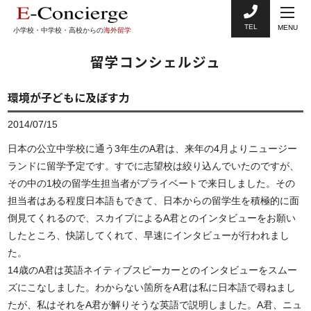
TEL
MENU
小学校・中学校・高校からの
海外留学
留学コンシェルジュ
環境が子どもに及ぼす力
2014/07/15
日本の公立中学校に通う3年生のA君は、来年の4月よりニュージー
ランドに留学予定です。すでに志望校は絞り込んでいたのですが、
その中の1校の留学生担当者がプライベートで来日しました。その
担当者はある程度日本語もできて、日本からの留学生を積極的に面
倒見てくれるので、スカイプによるA君とのインタビューをお願い
したところ、快諾してくれて、早速にインタビューが行われまし
た。
14歳のA君は英語ネイティブスピーカーとのインタビューをスムー
ズにこなしました。わからない箇所をA君は私に日本語で尋ねまし
たが、私はそれをA君が解りそうな英語で説明しました。A君、ニュ