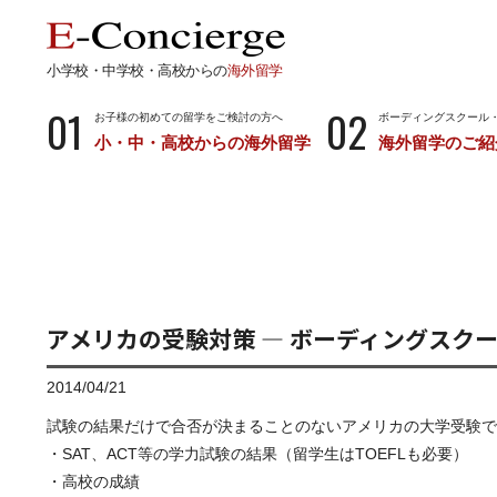
小学校・中学校・高校からの
海外留学
01
02
お子様の初めての留学をご検討の方へ
ボーディングスクール
小・中・高校からの海外留学
海外留学のご紹
長期留学
短期留
小学校・中学校・高校からの留学
留学サポートの
ボーディングスクールとは…
サマース
小学生からのボーディングスクール
中学生からのボーディングスクール
アメリカの受験対策 ― ボーディングスク
高校生からのボーディングスクール
2014/04/21
試験の結果だけで合否が決まることのないアメリカの大学受験で
・SAT、ACT等の学力試験の結果（留学生はTOEFLも必要）
・高校の成績