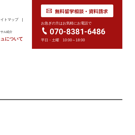
無料留学相談・資料請求
サイトマップ
お急ぎの方はお気軽にお電話で
070-8381-6486
ンサル紹介
ジュについて
平日・土曜 10:00～18:00
れ
学校訪問同行サービス
留学 Movie
カナダ
オーストラリア
留学情報
学校情報
留学情報
学校情報
スイス
留学情報
学校情報