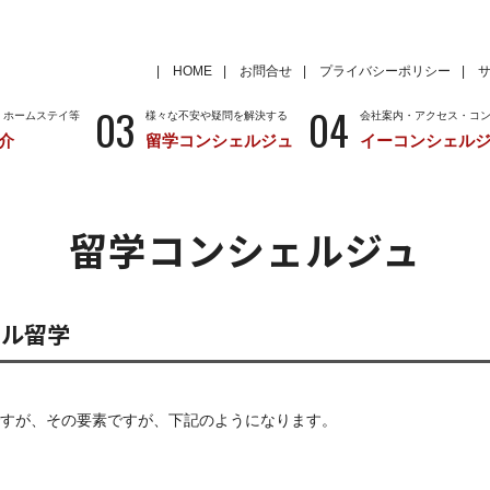
HOME
お問合せ
プライバシーポリシー
03
04
・ホームステイ等
様々な不安や疑問を解決する
会社案内・アクセス・コ
介
留学コンシェルジュ
イーコンシェル
学
いろいろな海外留学先
～国から留学先を考える
特徴
留学サポートの種類と料金
留学サポートの流
留学コンシェルジュ
クール
アメリカ
留学情報
学校情報
ニュージーランド
留学情報
学校情報
ール留学
すが、その要素ですが、下記のようになります。