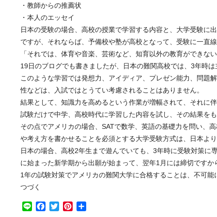
・教師からの推薦状
・本人のエッセイ
日本の受験の場合、高校の授業で学習する内容と、大学受験に出
ですが、それならば、予備校や塾が高校となって、受験に一直線
「それでは、体育や音楽、芸術など、知育以外の教育ができない
19日のブログでも書きましたが、日本の難関高校では、3年時
このような学習では発想力、アイディア、プレゼン能力、問題解
性などは、入試ではとうてい考慮されることはありません。
結果として、知識力を高めるという作業が増幅されて、それに伴
試験だけで中学、高校時代に学習した内容を試し、その結果をも
その点でアメリカの場合、SATで数学、英語の基礎力を問い、
や考え方を書かせることを必須とする大学受験方式は、日本よ
日本の場合、高校2年生まで遊んでいても、3年時に受験対策に
に始まった新学期から出願が始まって、翌年1月には締切ですか
1年の試験対策でアメリカの難関大学に合格することは、不可能
つづく
Line
Facebook
Twitter
Pinterest
共
有