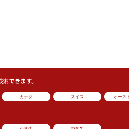
検索できます。
カナダ
スイス
オース
小学生
中学生