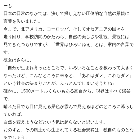
ーも
日本の日常のなかでは、決して探しえない圧倒的な自然の景観に
言葉を失いました。
今まで、北アメリカ、ヨーロッパ、そしてオセアニアの国々を
走り回り、学校訪問のかたわら、自然の美しさや壮観、景観には
見てきたつもりですが、「世界はひろいねぇ」とは、家内の言葉で
す。
彼女はさらに、
「自分が生まれ育ったところで、いろいろなことを教わって大きく
なったけど、こんなところに来ると、『あれはダメ、これもダメ』
という社会の決まりごとが、ふっとんでしまいそうだね」
確かに、1500メートルくらいもある高台から、視界はすべて渓谷
で、
晴れた日でも目に見える景色が霞んで見えるほどのところに暮らし
ていれば、
自然を変えようなどという気は起らないと思います。
おのずと、その風土から生まれてくる社会規範は、独自のものとな
るでしょう。