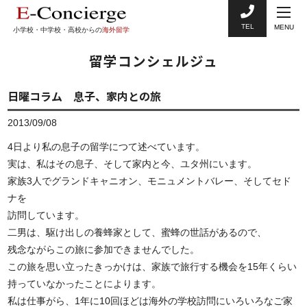
TEL
MENU
小学校・中学校・高校からの
海外留学
留学コンシェルジュ
日曜コラム 息子、家内との旅
2013/09/08
4日より私の息子の留学につて述べています。
実は、私はその息子、そして家内と今、ユタ州にいます。
家族3人でグランドキャニオン、モニュメントバレー、そしてセド
ナを
訪問しています。
二男は、駆け出しの養蜂家として、蜜蜂の世話があるので、
残念ながらこの旅に参加できませんでした。
この旅を思い立ったきっかけは、家族で旅行する機会を15年くらい
持っていなかったことによります。
私は仕事がら、1年に10回ほどは海外の学校訪問にいろいろなご家