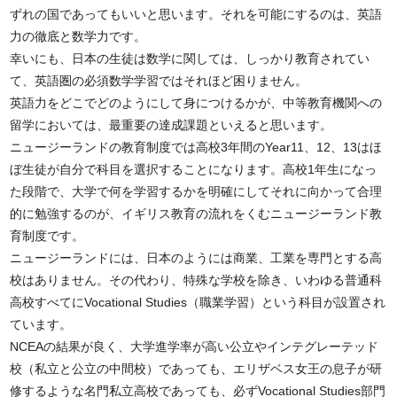
ずれの国であってもいいと思います。それを可能にするのは、英語
力の徹底と数学力です。
幸いにも、日本の生徒は数学に関しては、しっかり教育されてい
て、英語圏の必須数学学習ではそれほど困りません。
英語力をどこでどのようにして身につけるかが、中等教育機関への
留学においては、最重要の達成課題といえると思います。
ニュージーランドの教育制度では高校3年間のYear11、12、13はほ
ぼ生徒が自分で科目を選択することになります。高校1年生になっ
た段階で、大学で何を学習するかを明確にしてそれに向かって合理
的に勉強するのが、イギリス教育の流れをくむニュージーランド教
育制度です。
ニュージーランドには、日本のようには商業、工業を専門とする高
校はありません。その代わり、特殊な学校を除き、いわゆる普通科
高校すべてにVocational Studies（職業学習）という科目が設置され
ています。
NCEAの結果が良く、大学進学率が高い公立やインテグレーテッド
校（私立と公立の中間校）であっても、エリザベス女王の息子が研
修するような名門私立高校であっても、必ずVocational Studies部門