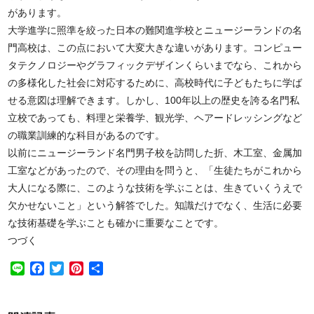
があります。
大学進学に照準を絞った日本の難関進学校とニュージーランドの名
門高校は、この点において大変大きな違いがあります。コンピュー
タテクノロジーやグラフィックデザインくらいまでなら、これから
の多様化した社会に対応するために、高校時代に子どもたちに学ば
せる意図は理解できます。しかし、100年以上の歴史を誇る名門私
立校であっても、料理と栄養学、観光学、ヘアードレッシングなど
の職業訓練的な科目があるのです。
以前にニュージーランド名門男子校を訪問した折、木工室、金属加
工室などがあったので、その理由を問うと、「生徒たちがこれから
大人になる際に、このような技術を学ぶことは、生きていくうえで
欠かせないこと」という解答でした。知識だけでなく、生活に必要
な技術基礎を学ぶことも確かに重要なことです。
つづく
Line
Facebook
Twitter
Pinterest
共
有