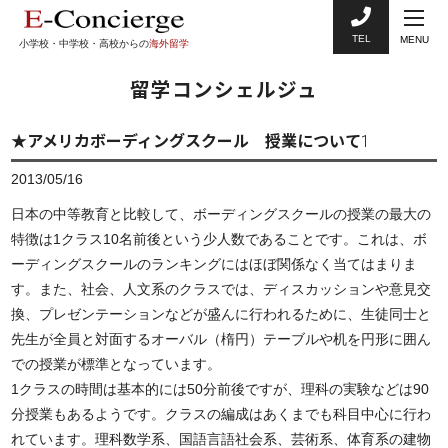
TEL
MENU
小学校・中学校・高校からの
海外留学
留学コンシェルジュ
★アメリカボーディングスクール 授業について1
2013/05/16
日本の中等教育と比較して、ボーディングスクールの授業の最大の
特徴は1クラス10名前後という少人数であることです。これは、
ボ
ーディングスクールのランキング
にはほぼ関係なく当てはまりま
す。また、社会、人文系のクラスでは、ディスカッションや意見交
換、プレゼンテーションなどが盛んに行われるために、生徒同士と
先生が全員と対面するオーバル（楕円）テーブルや机を円形に囲ん
での授業が標準となっています。
1クラスの時間は基本的には50分前後ですが、理科の実験などは90
分授業もあるようです。クラスの編成はあくまでも科目中心に行わ
れています。理科数学系、国語言語社会系、芸術系、体育系の建物