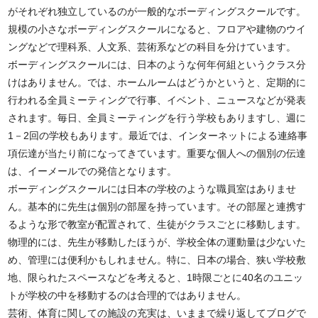
がそれぞれ独立しているのが一般的なボーディングスクールです。
規模の小さなボーディングスクールになると、フロアや建物のウイ
ングなどで理科系、人文系、芸術系などの科目を分けています。
ボーディングスクールには、日本のような何年何組というクラス分
けはありません。では、ホームルームはどうかというと、定期的に
行われる全員ミーティングで行事、イベント、ニュースなどが発表
されます。毎日、全員ミーティングを行う学校もありますし、週に
1－2回の学校もあります。最近では、インターネットによる連絡事
項伝達が当たり前になってきています。重要な個人への個別の伝達
は、イーメールでの発信となります。
ボーディングスクールには日本の学校のような職員室はありませ
ん。基本的に先生は個別の部屋を持っています。その部屋と連携す
るような形で教室が配置されて、生徒がクラスごとに移動します。
物理的には、先生が移動したほうが、学校全体の運動量は少ないた
め、管理には便利かもしれません。特に、日本の場合、狭い学校敷
地、限られたスペースなどを考えると、1時限ごとに40名のユニッ
トが学校の中を移動するのは合理的ではありません。
芸術、体育に関しての施設の充実は、いままで繰り返してブログで