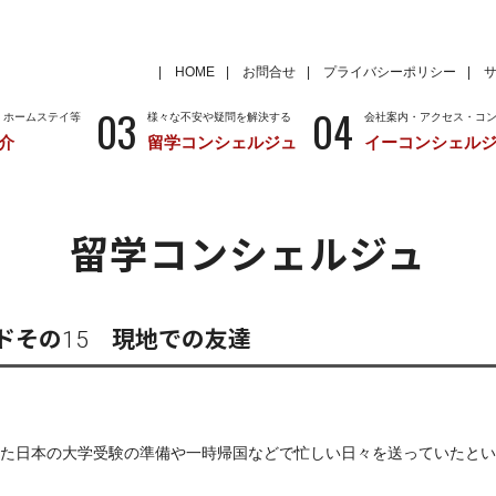
HOME
お問合せ
プライバシーポリシー
03
04
・ホームステイ等
様々な不安や疑問を解決する
会社案内・アクセス・コ
介
留学コンシェルジュ
イーコンシェル
学
いろいろな海外留学先
～国から留学先を考える
特徴
留学サポートの種類と料金
留学サポートの流
留学コンシェルジュ
クール
アメリカ
留学情報
学校情報
ニュージーランド
留学情報
学校情報
ドその15 現地での友達
た日本の大学受験の準備や一時帰国などで忙しい日々を送っていたとい