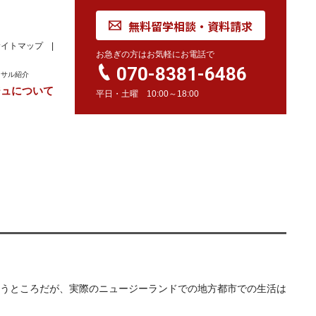
無料留学相談・資料請求
サイトマップ
お急ぎの方はお気軽にお電話で
070-8381-6486
ンサル紹介
ジュについて
平日・土曜 10:00～18:00
れ
学校訪問同行サービス
留学 Movie
カナダ
オーストラリア
留学情報
学校情報
留学情報
学校情報
スイス
留学情報
学校情報
うところだが、実際のニュージーランドでの地方都市での生活は