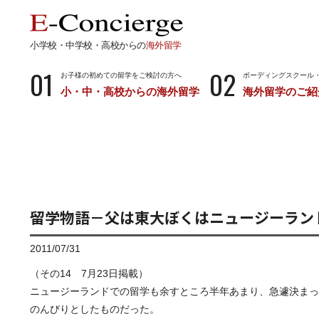
小学校・中学校・高校からの
海外留学
01
02
お子様の初めての留学をご検討の方へ
ボーディングスクール
小・中・高校からの海外留学
海外留学のご紹
長期留学
短期留
小学校・中学校・高校からの留学
留学サポートの
ボーディングスクールとは…
サマース
小学生からのボーディングスクール
中学生からのボーディングスクール
留学物語－父は東大ぼくはニュージーラン
高校生からのボーディングスクール
2011/07/31
（その14 7月23日掲載）
ニュージーランドでの留学も余すところ半年あまり、急遽決まっ
のんびりとしたものだった。