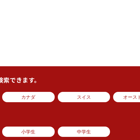
検索できます。
カナダ
スイス
オース
小学生
中学生