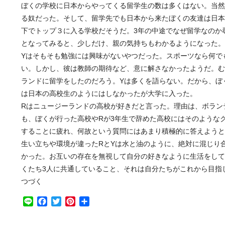
ぼくの学校に日本からやってくる留学生の数は多くはない。当然
る奴だった。そして、留学先でも日本から来たぼくの友達は日本
下でトップ３に入る学校だそうだ。3年の中途でなぜ留学なのか
となってみると、少しだけ、親の気持ちもわかるようになった。
Yはそもそも勉強には興味がないやつだった。スポーツなら何で
い。しかし、彼は教師の期待など、意に解さなかったようだ。む
ランドに留学をしたのだろう。Yは多くを語らない。だから、ぼ
は日本の高校生のようにはしなかったが大学に入った。
Rはニュージーランドの高校が好きだと言った。理由は、ボラン
も、ぼくが行った高校やRが3年生で辞めた高校にはそのような
することに疲れ、何故という質問にはあまり積極的に答えようと
生い立ちや環境が違ったRとYは水と油のように、絶対に混じり
かった。お互いの存在を無視して自分の好きなように生活をして
くたち3人に共通していること、それは自分たちがこれから目指
つづく
Line
Facebook
Twitter
Pinterest
共
有