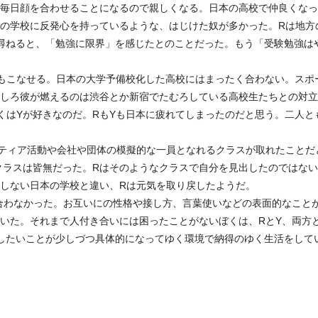
毎日顔を合わせることになるので親しくなる。日本の高校で仲良くなっ
の学校に反発心を持っているような、はじけた奴が多かった。Rは地方
尋ねると、「勉強に限界」を感じたとのことだった。もう「受験勉強は
もこなせる。日本の大学予備校化した高校にはまったく合わない。スポ
しろ彼が燃えるのは渋谷とか新宿でたむろしている高校生たちとの対立
くはYが好きなのだ。RもYも日本に疲れてしまったのだと思う。二人
ティア活動や会社や団体の模擬的な一員となれるクラスが取れたことだ
クラスは皆無だった。Rはそのようなクラスで自分を見出したのではな
しない日本の学校と違い、Rは元気を取り戻したようだ。
合わなかった。お互いにの性格や接し方、言葉使いなどの表面的なこと
いた。それまで人付き合いには困ったことがないぼくは、RとY、両方
したいことが少しづつ具体的になってゆく環境で納得のゆく生活をして