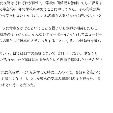
た友達はそれぞれが個性的で学校の価値観や教師に対して反発す
の県立高校3年で学校をやめてここにやってきた。その高校は県
やってられない」そうだ。かれの親も大変だったに違いない。今
ーツに青春をかけるということを親よりも教師が期待したらし
抗争のようだった。そんなシティーボーイがどうしてニュージー
とも結果として日本の大学に入学することになる。受験勉強を彼ら
という。ぼくは日本の高校については詳しくはない。少なくと
いだろうか。ただ試験に出るからという理由で暗記したり学んだり
が気に入らず、ぼくが入学した時に二人の間に、会話も交流がな
とも親しくなり、いつしか彼らの交流の潤滑剤の役を担った。ぼ
いるということだった。